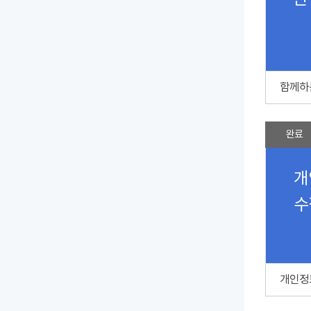
신
완료
개
수