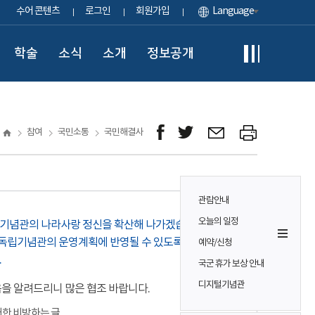
수어 콘텐츠
로그인
회원가입
Language
학술
소식
소개
정보공개
참여
국민소통
국민해결사
관람안내
오늘의 일정
립기념관의 나라사랑 정신을 확산해 나가겠습니다.
독립기념관의 운영계획에 반영될 수 있도록 적극적으로
예약/신청
.
국군 휴가 보상 안내
디지털기념관
음을 알려드리니 많은 협조 바랍니다.
대한 비방하는 글