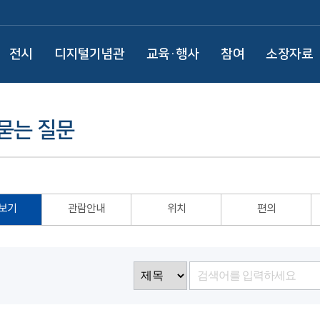
전시
디지털기념관
교육·행사
참여
소장자료
묻는 질문
보기
관람안내
위치
편의