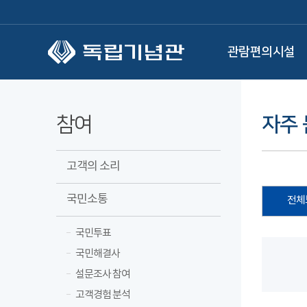
본문 바로가기
관람편의시설
참여
자주 
고객의 소리
국민소통
전체
국민투표
국민해결사
설문조사 참여
고객경험 분석