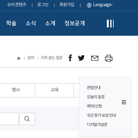
수어 콘텐츠
로그인
회원가입
Language
학술
소식
소개
정보공개
참여
자주 묻는 질문
관람안내
행사
교육
기타
오늘의 일정
예약/신청
국군 휴가 보상 안내
디지털기념관