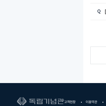
고객헌장
이용약관