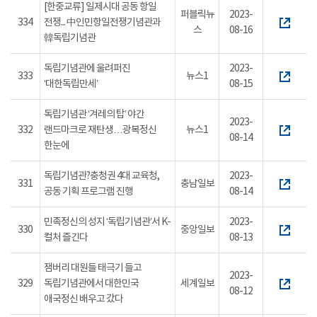
[한중교류] 일제시대 공동 항일
퍼블릭뉴
2023-
334
전쟁... 中인민항일전쟁기념관과
스
08-16
韓독립기념관
독립기념관에 울려퍼진
2023-
333
뉴스1
‘대한독립만세’
08-15
독립기념관 ‘겨레의 탑’ 야간
2023-
332
랜드마크로 재탄생…광복정신
뉴스1
08-14
한눈에
독립기념관?충청권 4대 교육청,
2023-
331
충남일보
공동 기획 프로그램 진행
08-14
민족정신의 성지 ‘독립기념관’서 K-
2023-
330
중앙일보
컬처 즐긴다
08-13
잼버리 대원들 태극기 들고
2023-
329
독립기념관에서 대한민국
세계일보
08-12
애국정신 배우고 갔다