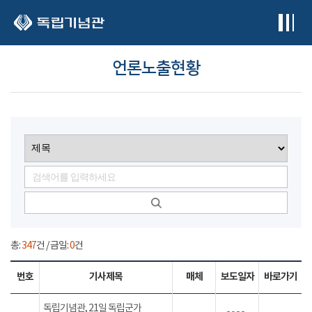
본문 바로가기
언론노출현황
총:
347
건 / 금일:
0
건
번호
기사제목
매체
보도일자
바로가기
독립기념관, 21일 독립군가