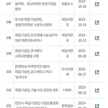
2023-
347
음악회…청산리전투 승전기념일
연합뉴스
10-16
맞아
한시준 독립기념관장,
데일리한
2023-
346
‘윤동주민족상’ 수상자 선정돼
국
10-14
독립기념관, 전국 현충시설 실무자
데일리한
2023-
345
대상 역량강화 세미나
국
10-13
독립기념관, 추석맞이
데일리한
2023-
344
사회공헌활동 시행
국
09-30
[하루만보 하루천자]가을의
아시아경
2023-
343
독립기념관, 걷고 배우고 찍고
제
09-27
‘일석다조’
2023-
342
독립기념관, 가을 사진 공모전 개최
더팩트
09-22
천안시-독립기념관, 기념관 활성화
2023-
341
문화일보