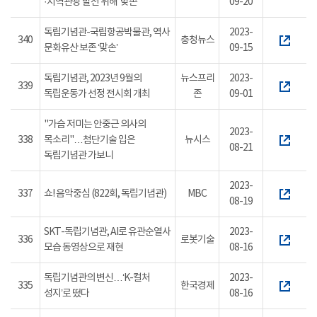
·지역관광 발전 위해 ‘맞손’
09-20
독립기념관-국립항공박물관, 역사
2023-
340
충청뉴스
문화유산 보존 ‘맞손’
09-15
독립기념관, 2023년 9월의
뉴스프리
2023-
339
독립운동가 선정 전시회 개최
존
09-01
"가슴 저미는 안중근 의사의
2023-
338
목소리"…첨단기술 입은
뉴시스
08-21
독립기념관 가보니
2023-
337
쇼! 음악중심 (822회, 독립기념관)
MBC
08-19
SKT-독립기념관, AI로 유관순열사
2023-
336
로봇기술
모습 동영상으로 재현
08-16
독립기념관의 변신…‘K-컬처
2023-
335
한국경제
성지’로 떴다
08-16