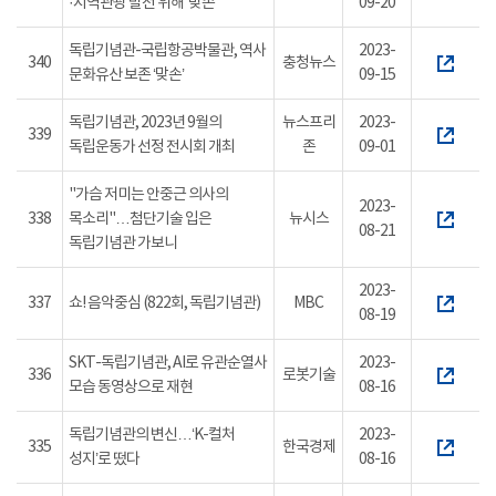
·지역관광 발전 위해 ‘맞손’
09-20
독립기념관-국립항공박물관, 역사
2023-
340
충청뉴스
문화유산 보존 ‘맞손’
09-15
독립기념관, 2023년 9월의
뉴스프리
2023-
339
독립운동가 선정 전시회 개최
존
09-01
"가슴 저미는 안중근 의사의
2023-
338
목소리"…첨단기술 입은
뉴시스
08-21
독립기념관 가보니
2023-
337
쇼! 음악중심 (822회, 독립기념관)
MBC
08-19
SKT-독립기념관, AI로 유관순열사
2023-
336
로봇기술
모습 동영상으로 재현
08-16
독립기념관의 변신…‘K-컬처
2023-
335
한국경제
성지’로 떴다
08-16