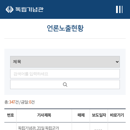
본문 바로가기
언론노출현황
총:
347
건 / 금일:
0
건
번호
기사제목
매체
보도일자
바로가기
독립기념관, 21일 독립군가