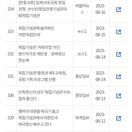
[한중교류] 일제시대 공동 항일
퍼블릭뉴
2023-
334
전쟁... 中인민항일전쟁기념관과
스
08-16
韓독립기념관
독립기념관에 울려퍼진
2023-
333
뉴스1
‘대한독립만세’
08-15
독립기념관 ‘겨레의 탑’ 야간
2023-
332
랜드마크로 재탄생…광복정신
뉴스1
08-14
한눈에
독립기념관?충청권 4대 교육청,
2023-
331
충남일보
공동 기획 프로그램 진행
08-14
민족정신의 성지 ‘독립기념관’서 K-
2023-
330
중앙일보
컬처 즐긴다
08-13
잼버리 대원들 태극기 들고
2023-
329
독립기념관에서 대한민국
세계일보
08-12
애국정신 배우고 갔다