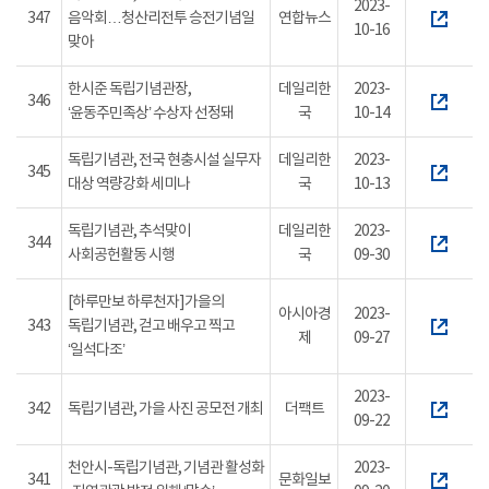
2023-
347
음악회…청산리전투 승전기념일
연합뉴스
10-16
맞아
한시준 독립기념관장,
데일리한
2023-
346
‘윤동주민족상’ 수상자 선정돼
국
10-14
독립기념관, 전국 현충시설 실무자
데일리한
2023-
345
대상 역량강화 세미나
국
10-13
독립기념관, 추석맞이
데일리한
2023-
344
사회공헌활동 시행
국
09-30
[하루만보 하루천자]가을의
아시아경
2023-
343
독립기념관, 걷고 배우고 찍고
제
09-27
‘일석다조’
2023-
342
독립기념관, 가을 사진 공모전 개최
더팩트
09-22
천안시-독립기념관, 기념관 활성화
2023-
341
문화일보