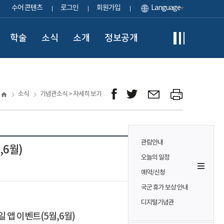
수어 콘텐츠
로그인
회원가입
Language
학술
소식
소개
정보공개
소식
기념관소식 > 자세히 보기
관람안내
,6월)
오늘의 일정
예약/신청
국군 휴가 보상 안내
디지털기념관
일 앱 이벤트(5월,6월)