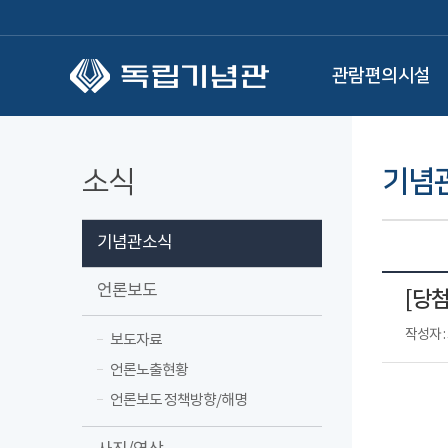
본문 바로가기
관람편의시설
소식
기념
기념관소식
언론보도
[당첨
작성자 
보도자료
언론노출현황
언론보도 정책방향/해명