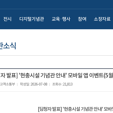
전시
디지털기념관
교육·행사
참여
소장자료
관소식
자 발표] '현충시설 기념관 안내' 모바일 앱 이벤트(5월
: 고객소통부
작성일 : 2026-07-08
조회수 : 21,813
[담청자 발표] '현충시설 기념관 안내' 모바