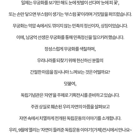
일제는 무궁화를 보기만 해도 눈에 핏발이 선다며
‘
눈에 피 꽃
’,
또는 손만 닿으면 부스럼이 생기는
‘
부스럼 꽃
’
이라며 거짓말을 퍼뜨렸습니다
.
무궁화는 억압 속에서도 꺾이지 않는 민족의 정신이자
,
상징이었습니다
.
이에
,
남궁억 선생은 무궁화를 통해 민족정신을 일으키려 했습니다
.
정성스럽게 무궁화를 색칠하며
,
우리나라를 되찾기 위해 헌신하신 분들의
간절한 마음을 잠시나마 느껴보는 것은 어떨까요
?
덧붙여
,
독립기념관은
‘
자연
’
을 주제로 기획전시를 준비하고 있습니다
.
주권 상실로 훼손된 우리 자연의 아픔을 살펴보고
자연 속에서 치열하게 전개된 독립운동의 이야기를 소개합니다
.
우리
, 9
월에 열리는
‘
자연이 들려준 독립운동 이야기
’
(
가제
)
전시에서 만나요
~