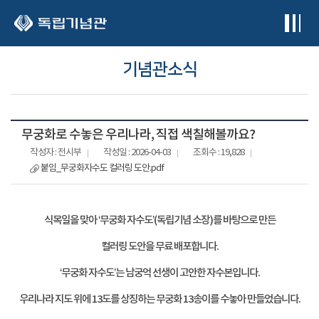
본문 바로가기
기념관소식
무궁화로 수놓은 우리나라, 직접 색칠해볼까요?
작성자 : 전시부
작성일 : 2026-04-03
조회수 : 19,828
붙임_무궁화자수도 컬러링 도안.pdf
식목일을 맞아
‘
무궁화 자수도
’(
독립기념 소장
)
를 바탕으로 만든
컬러링 도안을 무료 배포합니다
.
‘
무궁화 자수도
’
는 남궁억 선생이 고안한 자수본입니다
.
우리나라 지도 위에
13
도를 상징하는 무궁화
13
송이를 수놓아 만들었습니다
.