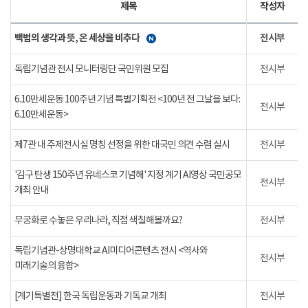
제목
작성자
백범의 생각과 뜻, 온 세상을 비추다
전시부
독립기념관 전시 모니터링단 국민위원 모집
전시부
6.10만세운동 100주년 기념 특별기획전 <100년 전 그날을 보다:
전시부
6.10만세운동>
제7관 내 주제전시실 명칭 선정을 위한 대국민 의견 수렴 실시
전시부
'김구 탄생 150주년 유네스코 기념해' 지정 계기 AI영상 국민공모
전시부
개최 안내
무궁화로 수놓은 우리나라, 직접 색칠해볼까요?
전시부
독립기념관-상명대학교 AI미디어콘텐츠 전시 <역사와
전시부
미래기술의 융합>
[계기특별전] 한국 독립운동과 기독교 개최
전시부