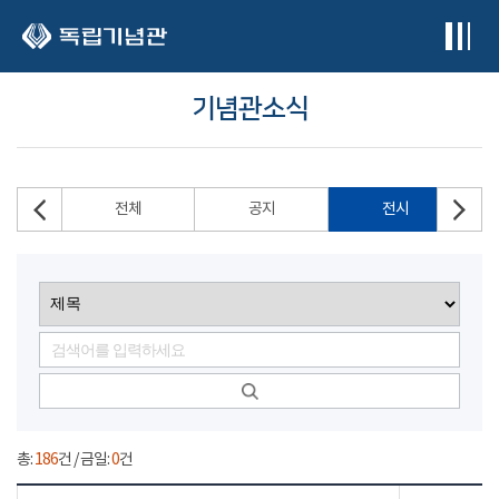
본문 바로가기
기념관소식
전체
공지
전시
총:
186
건 / 금일:
0
건