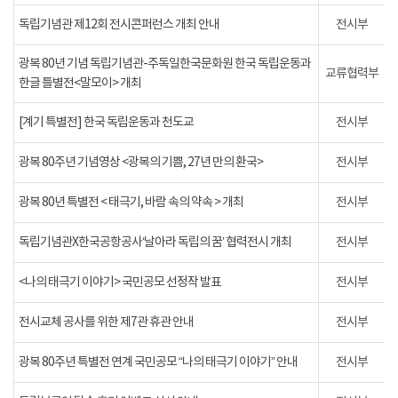
독립기념관 제12회 전시콘퍼런스 개최 안내
전시부
광복 80년 기념 독립기념관-주독일한국문화원 한국 독립운동과
교류협력부
한글 틀별전<말모이> 개최
[계기 특별전] 한국 독립운동과 천도교
전시부
광복 80주년 기념영상 <광복의 기쁨, 27년 만의 환국>
전시부
광복 80년 특별전 < 태극기, 바람 속의 약속 > 개최
전시부
독립기념관X한국공항공사‘날아라 독립의 꿈’ 협력전시 개최
전시부
<나의 태극기 이야기> 국민공모 선정작 발표
전시부
전시교체 공사를 위한 제7관 휴관 안내
전시부
광복 80주년 특별전 연계 국민공모 “나의 태극기 이야기” 안내
전시부