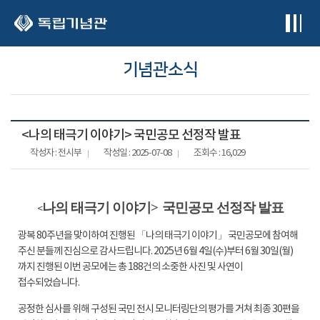
본문 바로가기
기념관소식
<나의 태극기 이야기> 국민공모 선정작 발표
작성자 : 전시부
작성일 : 2025-07-08
조회수 : 16,029
나의 태극기 이야기
>
국민공모 선정작 발표
<
광복
80
주년을 맞이하여 진행된 「
나의 태극기 이야기」
국민공모에 참여해
주신 분들께 진심으로 감사드립니다
. 2025
년
6
월
4
일
(
수
)
부터
6
월
30
일
(
월
)
까지 진행된 이번 공모에는 총
188
건의 소중한 사진 및 사연이
접수되었습니다
.
공정한 심사를 위해 구성된 국민 전시 모니터링단의 평가를 거쳐 최종
30
편을