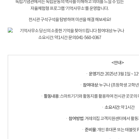
독립기념관에서는 독립운동의 역사를 이해하고 의미를 느낄 수 있는
자율체험형 프로그램 ‘기억사무소’를 운영합니다.
전시관 구석구석을 탐방하며 미션을 해결 해보세요!
-
-
<안내>
ㆍ운영기간
: 2025년 3월 1일 ~ 1
ㆍ
참여대상
: 누구나 (초등학생 고학년
ㆍ
활동내용
: 스마트기기와 활동지를 활용하여 전시관 곳곳의
ㆍ
소요시간
: 약 1시간
ㆍ
참여방법
: 겨레의집 고객지원센터에서 활동지
ㆍ
준비물
: 개인 휴대폰 또는 태블릿 