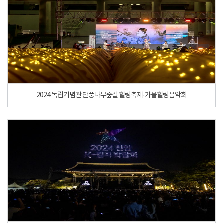
2024 독립기념관 단풍나무숲길 힐링축제·가을힐링음악회