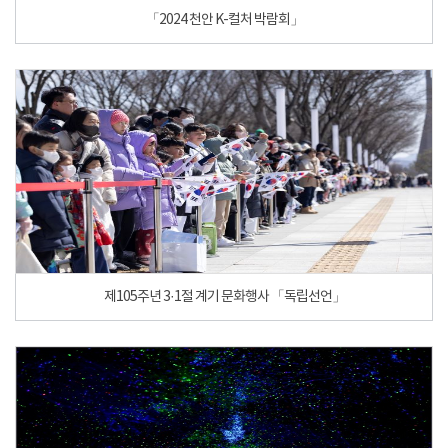
「2024 천안 K-컬처 박람회」
제105주년 3·1절 계기 문화행사 「독립선언」