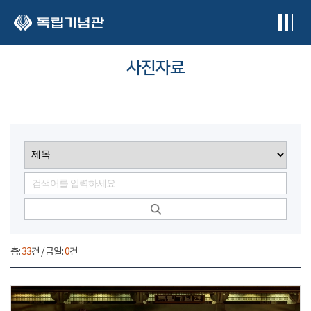
본문 바로가기
사진자료
총:
33
건 / 금일:
0
건