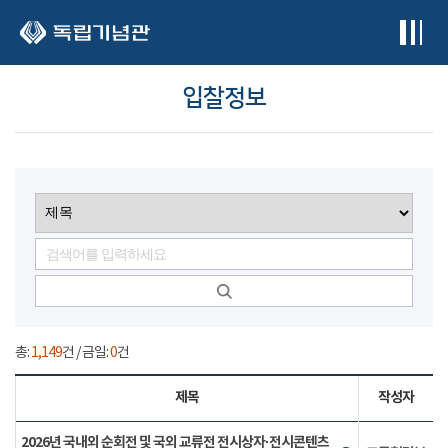
본문 바로가기
입찰정보
총:
1,149
건 / 금일:
0
건
제목
작성자
2026년 국내외 순회전 및 국외 교류전 전시상자·전시콘텐츠