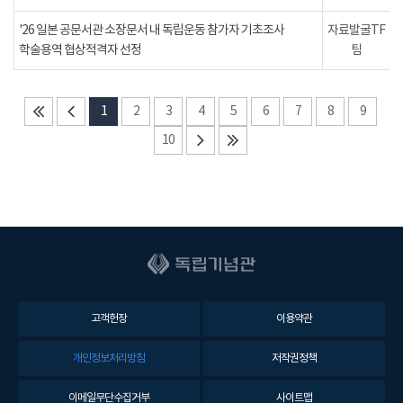
'26 일본 공문서관 소장문서 내 독립운동 참가자 기초조사
자료발굴TF
학술용역 협상적격자 선정
팀
1
2
3
4
5
6
7
8
9
10
고객헌장
이용약관
개인정보처리방침
저작권정책
이메일무단수집거부
사이트맵