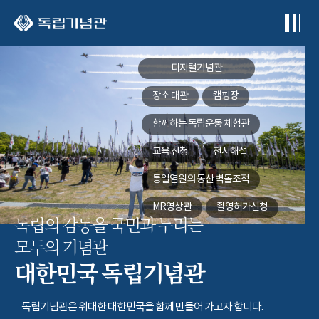
본문 바로가기
디지털기념관
장소 대관
캠핑장
함께하는
독립운동 체험관
교육 신청
전시해설
통일염원의 동산
벽돌조적
MR영상관
촬영허가신청
독립의 감동을 국민과 누리는
모두의 기념관
대한민국 독립기념관
독립기념관은 위대한 대한민국을 함께 만들어 가고자 합니다.