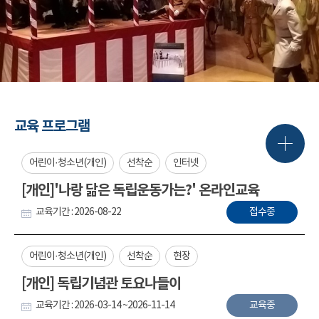
교육 프로그램
어린이·청소년(개인)
선착순
인터넷
[개인]'나랑 닮은 독립운동가는?' 온라인교육
교육기간 : 2026-08-22
접수중
어린이·청소년(개인)
선착순
현장
[개인] 독립기념관 토요나들이
교육기간 : 2026-03-14 ~2026-11-14
교육중