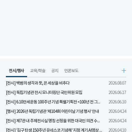
전시/행사
교육/학술
공지
언론보도
[전시] 백범의 생각과 뜻, 온 세상을 비추다
2026.08.07
[전시] 독립기념관 전시 모니터링단 국민위원 모집
2026.06.17
[전시] 6.10만세운동 100주년 기념 특별기획전 <100년 전 그날을 보다: 6.10만세운동>
2026.06.10
[행사] 2026년 독립기념관 ‘제104회 어린이날 기념 행사’ 안내
2026.04.24
[전시] 제7관 내 주제전시실 명칭 선정을 위한 대국민 의견 수렴 실시
2026.04.24
[전시] '김구 탄생 150주년 유네스코 기념해' 지정 계기 AI영상 국민공모 개최 안내
2026.04.10