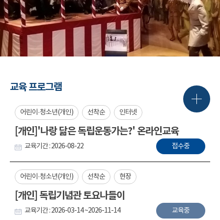
교육 프로그램
어린이·청소년(개인)
선착순
인터넷
[개인]'나랑 닮은 독립운동가는?' 온라인교육
교육기간 : 2026-08-22
접수중
어린이·청소년(개인)
선착순
현장
[개인] 독립기념관 토요나들이
교육기간 : 2026-03-14 ~2026-11-14
교육중