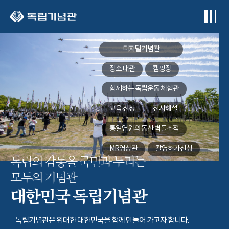
본문 바로가기
디지털기념관
장소 대관
캠핑장
함께하는
독립운동 체험관
교육 신청
전시해설
통일염원의 동산
벽돌조적
MR영상관
촬영허가신청
독립의 감동을 국민과 누리는
모두의 기념관
대한민국 독립기념관
독립기념관은 위대한 대한민국을 함께 만들어 가고자 합니다.