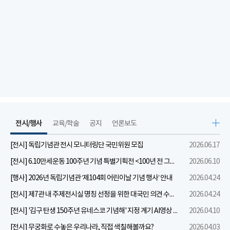
전시/행사
교육/학술
공지
언론보도
[전시] 독립기념관 전시 모니터링단 국민위원 모집
2026.06.17
[전시] 6.10만세운동 100주년 기념 특별기획전 <100년 전 그날을 보다: 6.10만세운동>
2026.06.10
[행사] 2026년 독립기념관 ‘제104회 어린이날 기념 행사’ 안내
2026.04.24
[전시] 제7관 내 주제전시실 명칭 선정을 위한 대국민 의견 수렴 실시
2026.04.24
[전시] '김구 탄생 150주년 유네스코 기념해' 지정 계기 AI영상 국민공모 개최 안내
2026.04.10
[전시] 무궁화로 수놓은 우리나라, 직접 색칠해볼까요?
2026.04.03