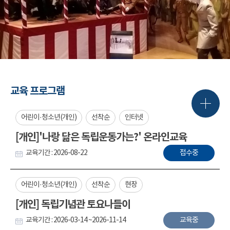
교육 프로그램
어린이·청소년(개인)
선착순
인터넷
[개인]'나랑 닮은 독립운동가는?' 온라인교육
교육기간 : 2026-08-22
접수중
어린이·청소년(개인)
선착순
현장
[개인] 독립기념관 토요나들이
교육기간 : 2026-03-14 ~2026-11-14
교육중