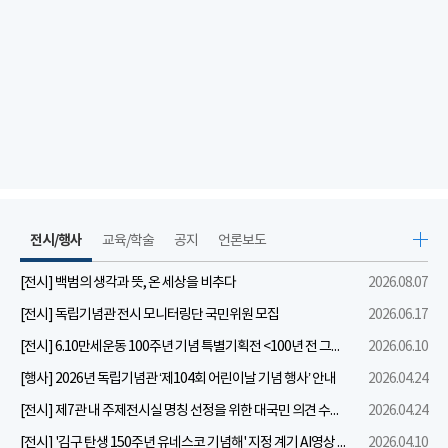
전시/행사
교육/학술
공지
언론보도
[전시] 백범의 생각과 뜻, 온 세상을 비추다
2026.08.07
[전시] 독립기념관 전시 모니터링단 국민위원 모집
2026.06.17
[전시] 6.10만세운동 100주년 기념 특별기획전 <100년 전 그날을 보다: 6.10만세운동>
2026.06.10
[행사] 2026년 독립기념관 ‘제104회 어린이날 기념 행사’ 안내
2026.04.24
[전시] 제7관 내 주제전시실 명칭 선정을 위한 대국민 의견 수렴 실시
2026.04.24
[전시] '김구 탄생 150주년 유네스코 기념해' 지정 계기 AI영상 국민공모 개최 안내
2026.04.10