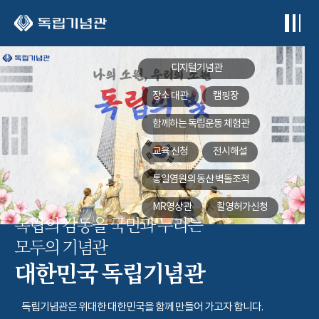
본문 바로가기
디지털기념관
장소 대관
캠핑장
함께하는
독립운동 체험관
교육 신청
전시해설
통일염원의 동산
벽돌조적
MR영상관
촬영허가신청
독립의 감동을 국민과 누리는
모두의 기념관
대한민국 독립기념관
독립기념관은 위대한 대한민국을 함께 만들어 가고자 합니다.