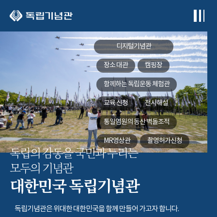
본문 바로가기
디지털기념관
장소 대관
캠핑장
함께하는
독립운동 체험관
교육 신청
전시해설
통일염원의 동산
벽돌조적
MR영상관
촬영허가신청
독립의 감동을 국민과 누리는
모두의 기념관
대한민국 독립기념관
독립기념관은 위대한 대한민국을 함께 만들어 가고자 합니다.