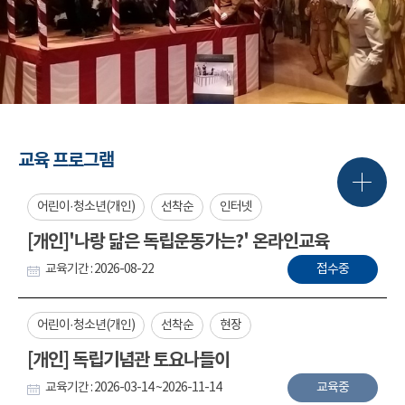
교육 프로그램
어린이·청소년(개인)
선착순
인터넷
[개인]'나랑 닮은 독립운동가는?' 온라인교육
교육기간 : 2026-08-22
접수중
어린이·청소년(개인)
선착순
현장
[개인] 독립기념관 토요나들이
교육기간 : 2026-03-14 ~2026-11-14
교육중