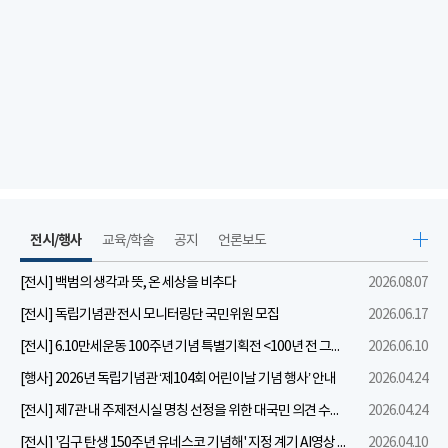
전시/행사
교육/학술
공지
언론보도
[전시] 백범의 생각과 뜻, 온 세상을 비추다
2026.08.07
[전시] 독립기념관 전시 모니터링단 국민위원 모집
2026.06.17
[전시] 6.10만세운동 100주년 기념 특별기획전 <100년 전 그날을 보다: 6.10만세운동>
2026.06.10
[행사] 2026년 독립기념관 ‘제104회 어린이날 기념 행사’ 안내
2026.04.24
[전시] 제7관 내 주제전시실 명칭 선정을 위한 대국민 의견 수렴 실시
2026.04.24
[전시] '김구 탄생 150주년 유네스코 기념해' 지정 계기 AI영상 국민공모 개최 안내
2026.04.10