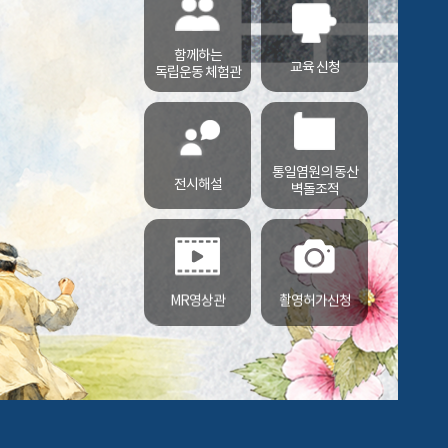
함께하는
교육 신청
독립운동 체험관
통일염원의 동산
전시해설
벽돌조적
MR영상관
촬영허가신청