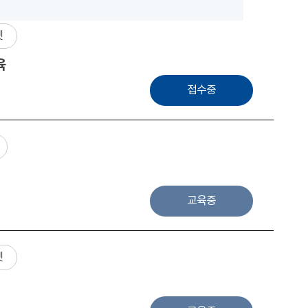
넷
육
접수중
교육중
넷