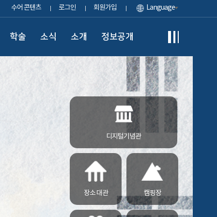
수어 콘텐츠
로그인
회원가입
Language
학술
소식
소개
정보공개
디지털기념관
장소 대관
캠핑장