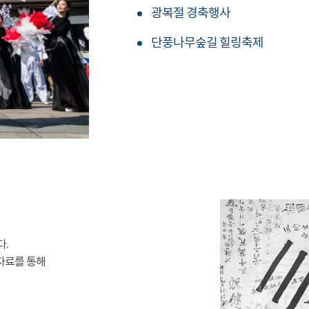
광복절 경축행사
단풍나무숲길 힐링축제
다.
자료를 통해