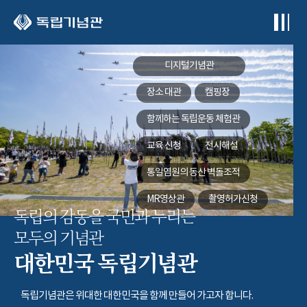
본문 바로가기
디지털기념관
장소 대관
캠핑장
함께하는
독립운동 체험관
교육 신청
전시해설
통일염원의 동산
벽돌조적
MR영상관
촬영허가신청
독립의 감동을 국민과 누리는
모두의 기념관
대한민국 독립기념관
독립기념관은 위대한 대한민국을 함께 만들어 가고자 합니다.