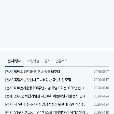
전시/행사
교육/학술
공지
언론보도
[전시] 백범의 생각과 뜻, 온 세상을 비추다
2026.08.07
[전시] 독립기념관 전시 모니터링단 국민위원 모집
2026.06.17
[전시] 6.10만세운동 100주년 기념 특별기획전 <100년 전 그날을 보다: 6.10만세운동>
2026.06.10
[행사] 2026년 독립기념관 ‘제104회 어린이날 기념 행사’ 안내
2026.04.24
[전시] 제7관 내 주제전시실 명칭 선정을 위한 대국민 의견 수렴 실시
2026.04.24
[전시] '김구 탄생 150주년 유네스코 기념해' 지정 계기 AI영상 국민공모 개최 안내
2026.04.10