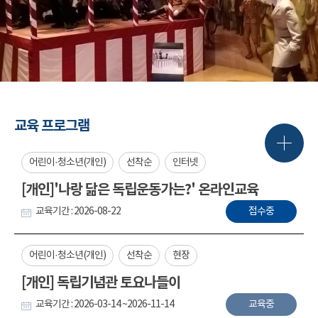
교육 프로그램
어린이·청소년(개인)
선착순
인터넷
[개인]'나랑 닮은 독립운동가는?' 온라인교육
교육기간 : 2026-08-22
접수중
어린이·청소년(개인)
선착순
현장
[개인] 독립기념관 토요나들이
교육기간 : 2026-03-14 ~2026-11-14
교육중