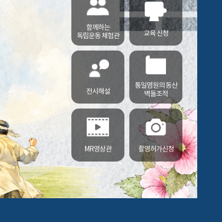
함께하는
교육 신청
독립운동 체험관
통일염원의 동산
전시해설
벽돌조적
MR영상관
촬영허가신청