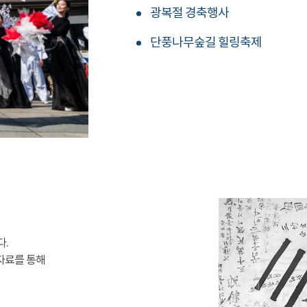
광복절 경축행사
단풍나무숲길 힐링축제
다.
자료를 통해