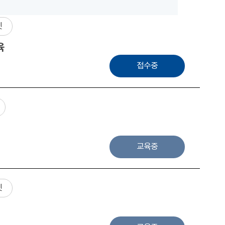
넷
육
접수중
교육중
넷