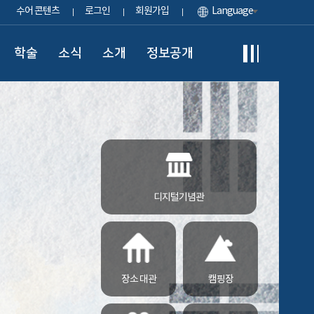
수어 콘텐츠
로그인
회원가입
Language
학술
소식
소개
정보공개
디지털기념관
장소 대관
캠핑장