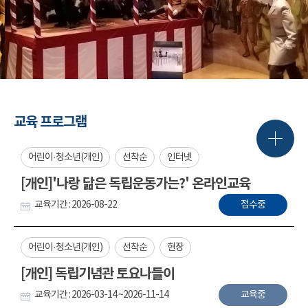
교육 프로그램
어린이·청소년(개인)
선착순
인터넷
[개인]'나랑 닮은 독립운동가는?' 온라인교육
교육기간 : 2026-08-22
접수중
어린이·청소년(개인)
선착순
현장
[개인] 독립기념관 토요나들이
교육기간 : 2026-03-14 ~2026-11-14
교육중