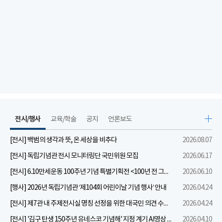
전시/행사
교육/학술
공지
언론보도
[전시] 백범의 생각과 뜻, 온 세상을 비추다
2026.08.07
[전시] 독립기념관 전시 모니터링단 국민위원 모집
2026.06.17
[전시] 6.10만세운동 100주년 기념 특별기획전 <100년 전 그날을 보다: 6.10만세운동>
2026.06.10
[행사] 2026년 독립기념관 ‘제104회 어린이날 기념 행사’ 안내
2026.04.24
[전시] 제7관 내 주제전시실 명칭 선정을 위한 대국민 의견 수렴 실시
2026.04.24
[전시] '김구 탄생 150주년 유네스코 기념해' 지정 계기 AI영상 국민공모 개최 안내
2026.04.10