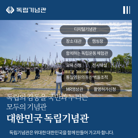
본문 바로가기
디지털기념관
장소 대관
캠핑장
함께하는
독립운동 체험관
교육 신청
전시해설
통일염원의 동산
벽돌조적
MR영상관
촬영허가신청
독립의 감동을 국민과 누리는
모두의 기념관
대한민국 독립기념관
독립기념관은 위대한 대한민국을 함께 만들어 가고자 합니다.