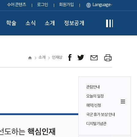
수어 콘텐츠
로그인
회원가입
Language
학술
소식
소개
정보공개
소개
인재상
관람안내
오늘의 일정
예약/신청
국군 휴가 보상 안내
디지털기념관