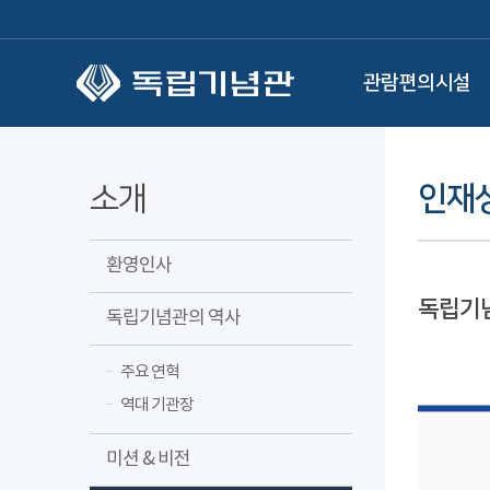
본문 바로가기
관람편의시설
소개
인재
환영인사
독립기
독립기념관의 역사
주요 연혁
역대 기관장
미션 & 비전