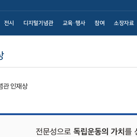
전시
디지털기념관
교육·행사
참여
소장자료
상
념관 인재상