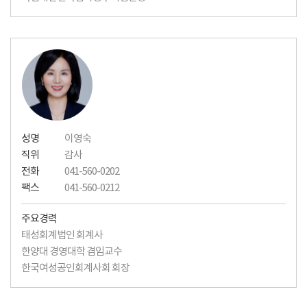
성명
이영숙
직위
감사
전화
041-560-0202
팩스
041-560-0212
주요경력
태성회계법인 회계사
한양대 경영대학 겸임교수
한국여성공인회계사회 회장