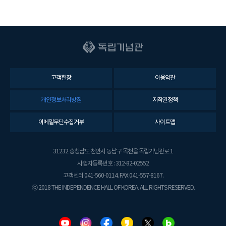
고객헌장
이용약관
개인정보처리방침
저작권정책
이메일무단수집거부
사이트맵
31232 충청남도 천안시 동남구 목천읍 독립기념관로 1
사업자등록번호 : 312-82-02552
고객센터 041-560-0114. FAX 041-557-8167.
ⓒ 2018 THE INDEPENDENCE HALL OF KOREA. ALL RIGHTS RESERVED.