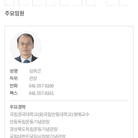
주요임원
성명
김희곤
직위
관장
전화
041-557-8160
팩스
041-557-8161
주요경력
국립경국대학교(前국립안동대학교) 명예교수
안동독립운동기념관장
경상북도독립운동기념관장
국립대한민국임시정부기념관장