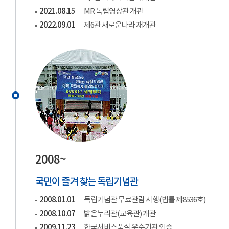
2021.08.15
MR 독립영상관 개관
2022.09.01
제6관 새로운나라 재개관
2008~
국민이 즐겨 찾는 독립기념관
2008.01.01
독립기념관 무료관람 시행(법률 제8536호)
2008.10.07
밝은누리관(교육관) 개관
2009.11.23
한국서비스품질 우수기관 인증