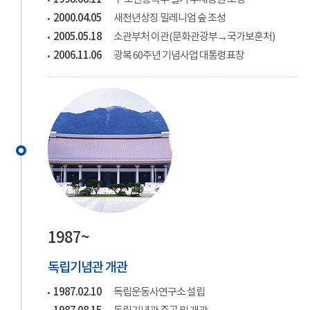
2000.04.05
새천년상징 밀레니엄 숲 조성
2005.05.18
소관부처 이관(문화관광부→국가보훈처)
2006.11.06
광복 60주년 기념사업 대통령표창
1987~
독립기념관 개관
1987.02.10
독립운동사연구소 설립