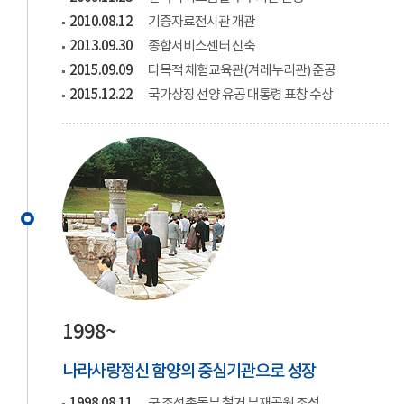
2010.08.12
기증자료전시관 개관
2013.09.30
종합서비스센터 신축
2015.09.09
다목적 체험교육관(겨레누리관) 준공
2015.12.22
국가상징 선양 유공 대통령 표창 수상
1998~
나라사랑정신 함양의 중심기관으로 성장
1998.08.11
구 조선총독부 철거 부재공원 조성