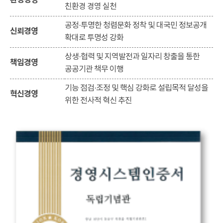
환경경영
친환경 경영 실천
공정·투명한 청렴문화 정착 및 대국민 정보공개
신뢰경영
확대로 투명성 강화
상생·협력 및 지역발전과 일자리 창출을 통한
책임경영
공공기관 책무 이행
기능 점검·조정 및 핵심 강화로 설립목적 달성을
혁신경영
위한 전사적 혁신 추진