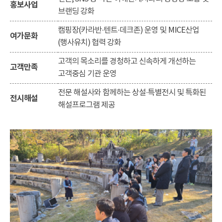
홍보사업
브랜딩 강화
캠핑장(카라반·텐트·데크존) 운영 및 MICE산업
여가문화
(행사유치) 협력 강화
고객의 목소리를 경청하고 신속하게 개선하는
고객만족
고객중심 기관 운영
전문 해설사와 함께하는 상설·특별전시 및 특화된
전시해설
해설프로그램 제공