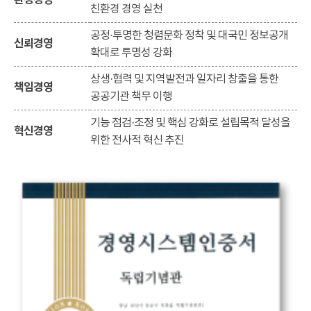
환경경영
친환경 경영 실천
공정·투명한 청렴문화 정착 및 대국민 정보공개
신뢰경영
확대로 투명성 강화
상생·협력 및 지역발전과 일자리 창출을 통한
책임경영
공공기관 책무 이행
기능 점검·조정 및 핵심 강화로 설립목적 달성을
혁신경영
위한 전사적 혁신 추진