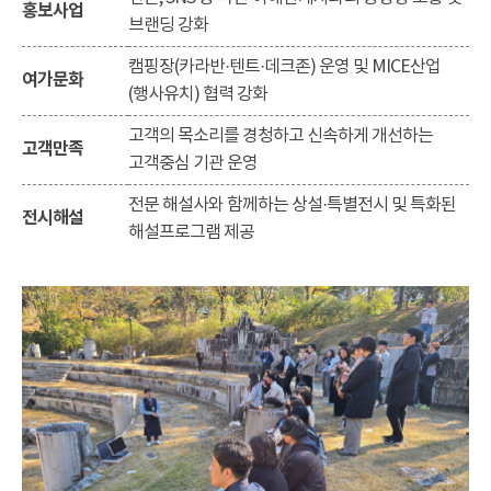
홍보사업
브랜딩 강화
캠핑장(카라반·텐트·데크존) 운영 및 MICE산업
여가문화
(행사유치) 협력 강화
고객의 목소리를 경청하고 신속하게 개선하는
고객만족
고객중심 기관 운영
전문 해설사와 함께하는 상설·특별전시 및 특화된
전시해설
해설프로그램 제공