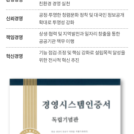
환경경영
친환경 경영 실천
공정·투명한 청렴문화 정착 및 대국민 정보공개
신뢰경영
확대로 투명성 강화
상생·협력 및 지역발전과 일자리 창출을 통한
책임경영
공공기관 책무 이행
기능 점검·조정 및 핵심 강화로 설립목적 달성을
혁신경영
위한 전사적 혁신 추진