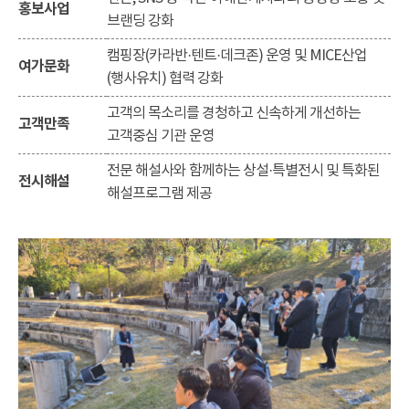
홍보사업
브랜딩 강화
캠핑장(카라반·텐트·데크존) 운영 및 MICE산업
여가문화
(행사유치) 협력 강화
고객의 목소리를 경청하고 신속하게 개선하는
고객만족
고객중심 기관 운영
전문 해설사와 함께하는 상설·특별전시 및 특화된
전시해설
해설프로그램 제공