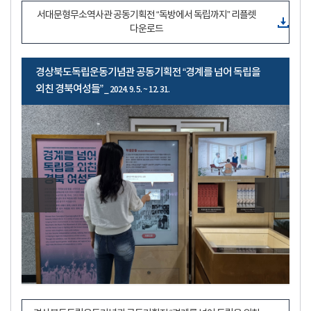
서대문형무소역사관 공동기획전 “독방에서 독립까지” 리플렛
다운로드
경상북도독립운동기념관 공동기획전 “경계를 넘어 독립을
외친 경북여성들”
_ 2024. 9. 5. ~ 12. 31.