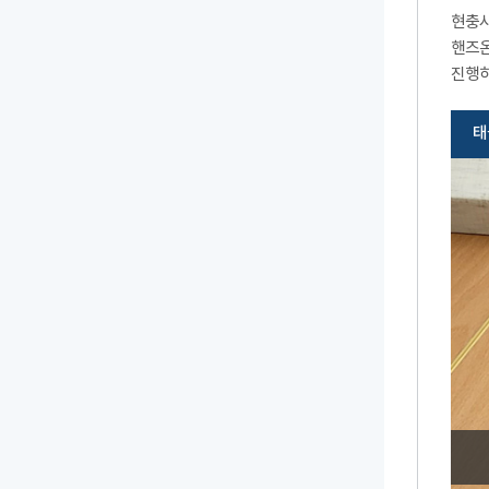
현충시
핸즈온
진행하
태