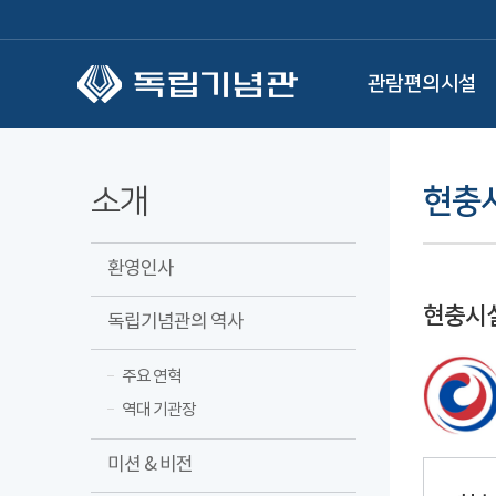
본문 바로가기
관람편의시설
소개
현충
환영인사
현충시설
독립기념관의 역사
주요 연혁
역대 기관장
미션 & 비전