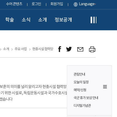
수어 콘텐츠
로그인
회원가입
Language
학술
소식
소개
정보공개
소개
주요 사업
현충시설 협력망
관람안내
오늘의 일정
보훈의 의미를 널리 알리고자 현충시설 협력망 사업을 운영합니다.
예약/신청
하기 위한 시설로, 독립운동시설과 국가수호시설로 구분됩니다.
국군 휴가 보상 안내
하겠습니다
디지털기념관