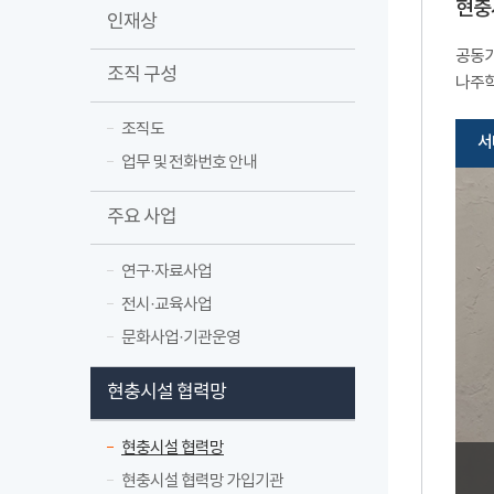
현충
인재상
공동기
조직 구성
나주학
조직도
서
업무 및 전화번호 안내
주요 사업
연구·자료사업
전시·교육사업
문화사업·기관운영
현충시설 협력망
현충시설 협력망
현충시설 협력망 가입기관