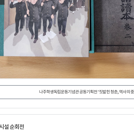
나주학생독립운동기념관 공동기획전 “짓밟힌 청춘, 역사의 중
시설 순회전