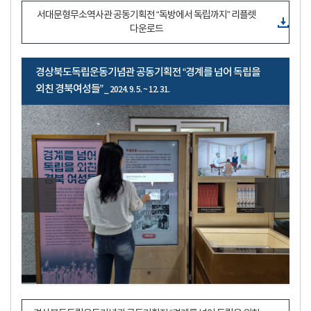
서대문형무소역사관 공동기획전 “독방에서 독립까지” 리플렛
다운로드
경상북도독립운동기념관 공동기획전 “경계를 넘어 독립을
외친 경북여성들”
_ 2024. 9. 5. ~ 12. 31.