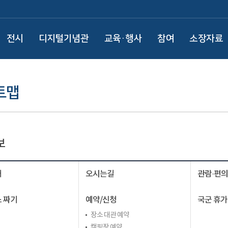
전시
디지털기념관
교육·행사
참여
소장자료
트맵
보
내
오시는길
관람·편
 짜기
예약/신청
국군 휴가
장소 대관 예약
캠핑장 예약