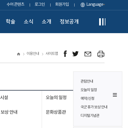
수어 콘텐츠
로그인
회원가입
Language
학술
소식
소개
정보공개
이용안내
사이트맵
관람안내
오늘의 일정
의시설
오늘의 일정
예약/신청
국군 휴가 보상 안내
 보상 안내
문화상품관
디지털기념관