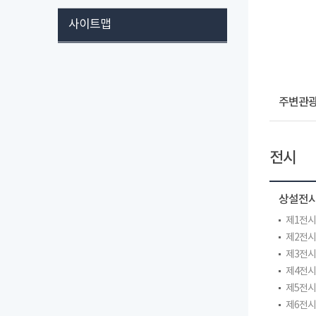
사이트맵
주변관
전시
상설전
제1전
제2전
제3전
제4전
제5전
제6전