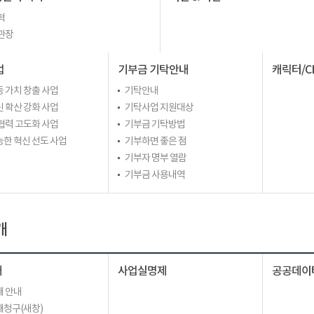
혁
관장
업
기부금 기탁안내
캐릭터/C
 가치 창출 사업
기탁안내
 확산 강화 사업
기탁사업 지원대상
협력 고도화 사업
기부금 기탁방법
한 혁신 선도 사업
기부하면 좋은 점
기부자 명부 열람
기부금 사용내역
개
개
사업실명제
공공데이
 안내
청구(새창)