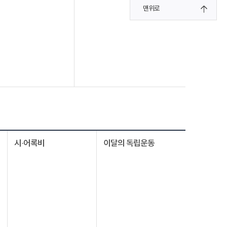
맨위로
시·어록비
이달의 독립운동