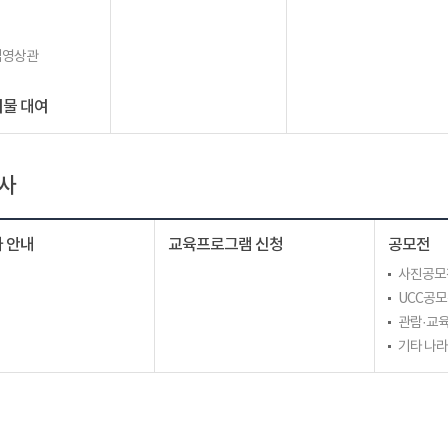
립영상관
물 대여
사
 안내
교육프로그램 신청
공모전
사진공모
UCC공
관람·교육
기타 나