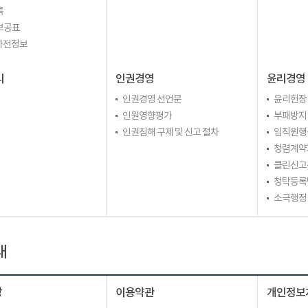
록
보공표
 사전정보
리
인권경영
윤리경영
인권경영 선언문
윤리헌장
인원영향평가
부패방지
인권침해 구제 및 신고 절차
임직원행
청렴계약
클린신고
청탁등록
소극행정
내
장
이용약관
개인정보