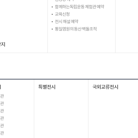
함께하는독립운동 체험관 예약
교육신청
전시 해설 예약
통일염원의 동산 벽돌조적
광지
시
특별전시
국외교류전시
시관
시관
시관
시관
시관
시관