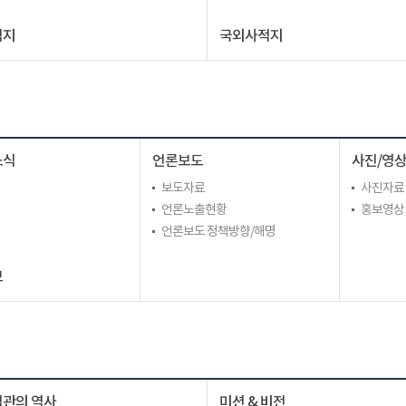
적지
국외사적지
소식
언론보도
사진/영
보도자료
사진자료
언론노출현황
홍보영상
언론보도 정책방향/해명
보
관의 역사
미션 & 비전