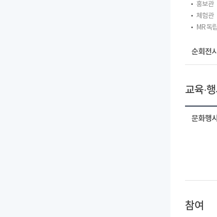
홍보관
체험관
MR 독
순회전시
교육·행
문화행사
참여