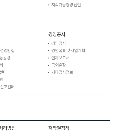
지속가능경영 선언
경영공시
경영공시
 경영방침
경영목표 및 사업계획
동강령
연차보고서
제
국외출장
센터
기타공시정보
방
 신고센터
처리방침
저작권정책