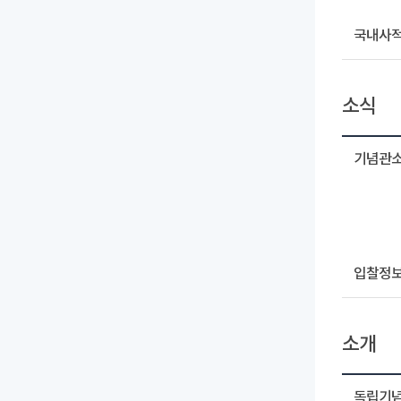
국내사
소식
기념관
입찰정
소개
독립기념