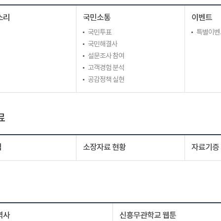
소리
국민소통
이벤트
국민투표
특별이벤
국민해결사
설문조사 참여
고객경험 분석
공감정책 실현
료
색
소장자료 현황
자료기증
역사
신흥무관학교 웹툰