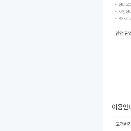
정보목
사전정
BEST
안전 관
이용안
고객헌