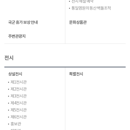
전시 해설 예약
통일염원의 동산 벽돌조적
국군 휴가 보상 안내
문화상품관
주변관광지
전시
상설전시
특별전시
제1전시관
제2전시관
제3전시관
제4전시관
제5전시관
제6전시관
홍보관