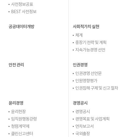
사전정보공표
BEST 사전정보
공공데이터개방
사회적가치 실현
체계
중장기 전략 및 계획
지속가능경영 선언
안전 관리
인권경영
인권경영 선언문
인원영향평가
인권침해 구제 및 신고 절차
윤리경영
경영공시
윤리헌장
경영공시
임직원행동강령
경영목표 및 사업계획
청렴계약제
연차보고서
클린신고센터
국외출장