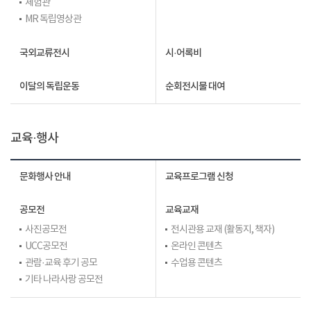
체험관
MR 독립영상관
국외교류전시
시·어록비
이달의 독립운동
순회전시물 대여
교육·행사
문화행사 안내
교육프로그램 신청
공모전
교육교재
사진공모전
전시관용 교재 (활동지, 책자)
UCC공모전
온라인 콘텐츠
관람·교육 후기 공모
수업용 콘텐츠
기타 나라사랑 공모전