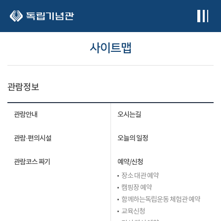
본문 바로가기
사이트맵
관람정보
관람안내
오시는길
관람·편의시설
오늘의 일정
관람코스 짜기
예약/신청
장소 대관 예약
캠핑장 예약
함께하는독립운동 체험관 예약
교육신청