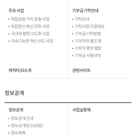
주요 사업
기부금 기탁안내
독립운동 가치 창출 사업
기탁안내
독립정신 확산 강화 사업
기탁사업 지원대상
국내외 협력 고도화 사업
기부금 기탁방법
지속가능한 혁신 선도 사업
기부하면 좋은 점
기부자 명부 열람
기부금 사용내역
캐릭터/CI소개
관련사이트
정보공개
정보공개
사업실명제
정보공개 안내
정보공개청구(새창)
정보목록