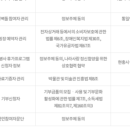
벽돌 참여자 관리
정보주체 동의
통일
전자상거래 등에서의 소비자보호에 관한
핑장 예약자 관리
법률 제6조, 장애인복지법 제30조,
국가유공자법 제67조
병사 휴가프로그램
정보주체 동의, 나라사랑 정신함양을 위한
현충시설
신청자 정보
상호협력 협약
자료기증자 관리
박물관 및 미술관 진흥법 제8조
기부금품의 모집ㆍ사용 및 기부문화
기부신청자
활성화에 관한 법률 제7조, 소득세법
제81조의7, 제160조의3
국민참여자문단
정보주체 동의