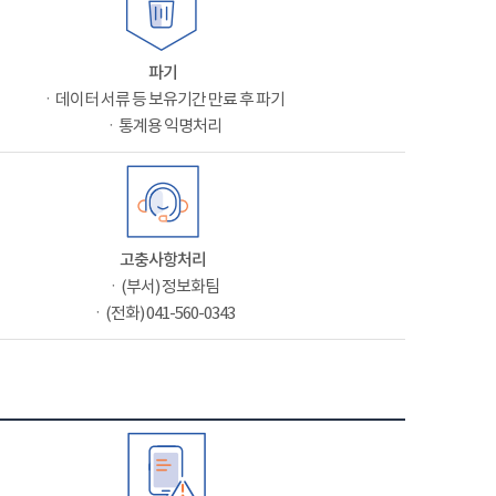
파기
ㆍ데이터 서류 등 보유기간 만료 후 파기
ㆍ통계용 익명처리
고충사항처리
ㆍ(부서) 정보화팀
ㆍ(전화) 041-560-0343