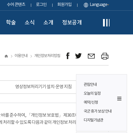
수어 콘텐츠
로그인
회원가입
Language
학술
소식
소개
정보공개
이용안내
개인정보처리방침
관람안내
영상정보처리기기 설치·운영 지침
오늘의 일정
예약/신청
국군 휴가 보상 안내
바를 준수하여, 「개인정보 보호법」 제30조에 따라
디지털기념관
게 처리할 수 있도록 다음과 같이 개인정보 처리방침을