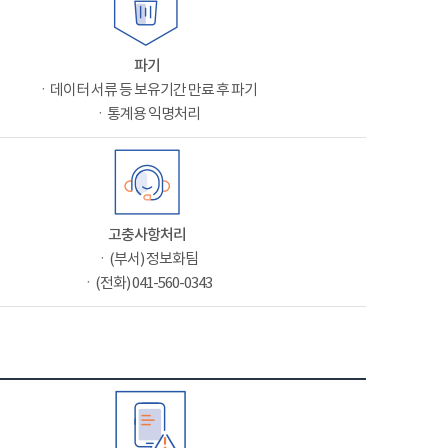
파기
ㆍ데이터 서류 등 보유기간 만료 후 파기
ㆍ통계용 익명처리
고충사항처리
ㆍ(부서) 정보화팀
ㆍ(전화) 041-560-0343