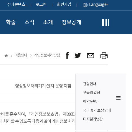
수어 콘텐츠
로그인
회원가입
Language
학술
소식
소개
정보공개
이용안내
개인정보처리방침
관람안내
영상정보처리기기 설치·운영 지침
오늘의 일정
예약/신청
국군 휴가 보상 안내
바를 준수하여, 「개인정보 보호법」 제30조에 따라
디지털기념관
게 처리할 수 있도록 다음과 같이 개인정보 처리방침을