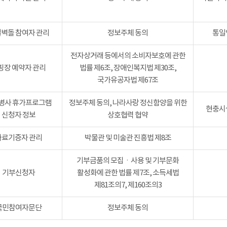
벽돌 참여자 관리
정보주체 동의
통일
전자상거래 등에서의 소비자보호에 관한
핑장 예약자 관리
법률 제6조, 장애인복지법 제30조,
국가유공자법 제67조
병사 휴가프로그램
정보주체 동의, 나라사랑 정신함양을 위한
현충시설
신청자 정보
상호협력 협약
자료기증자 관리
박물관 및 미술관 진흥법 제8조
기부금품의 모집ㆍ사용 및 기부문화
기부신청자
활성화에 관한 법률 제7조, 소득세법
제81조의7, 제160조의3
국민참여자문단
정보주체 동의