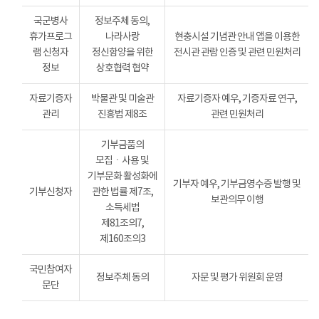
국군병사
정보주체 동의,
휴가프로그
나라사랑
현충시설 기념관 안내 앱을 이용한
램 신청자
정신함양을 위한
전시관 관람 인증 및 관련 민원처리
정보
상호협력 협약
자료기증자
박물관 및 미술관
자료기증자 예우, 기증자료 연구,
관리
진흥법 제8조
관련 민원처리
기부금품의
모집ㆍ사용 및
기부문화 활성화에
기부자 예우, 기부금영수증 발행 및
기부신청자
관한 법률 제7조,
보관의무 이행
소득세법
제81조의7,
제160조의3
국민참여자
정보주체 동의
자문 및 평가 위원회 운영
문단