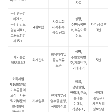
제216조의3
자료
국민연금법
제21조,
성명,
사회보험
국민건강보
주민등록번
자격 상실 후
4대보험
자격 취득·
험법 제8조,
호, 부양가족
3년
상실 신고
고용보험법
정보
제15조
성명,
회계처리 및
국세기본법
주민등록번
회계관리
증빙서류
5년
제85조의3
호, 계좌번호,
보존
거래내역
소득세법
이름,
제160조의3,
생년월일,
기부금품의
연락처, 주소,
신청자
모집ㆍ사용
전자기부금
휴대폰,
준영구 /
및 기부문화
기부업무
영수증 발행,
이메일,
세무처리
활성화에
국세청 신고
직장주소,
정보 5년