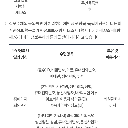
관한 법률
주민등록번
시행령
호
제19조
2
정보주체의 동의를 받아 처리하는 개인정보 항목: 독립기념관은 다음의
개인정보 항목을 개인정보보호법 제15조 제1항 제1호 및 제22조 제1항
제7호에 따라 정보주체의 동의를 받아 처리하고 있습니다.
개인정보파
보유 및
수집항목
일의 명칭
이용기간
(필수)ID, 비밀번호, 이름, 휴대전화번호,
이메일, 생년월일, 주소
(본인확인 시) 성명, 생년월일, 성별,
휴대전화번호, 통신사업자, 내/외국인 여부,
홈페이지
암호화된 이용자 확인값(CI),
회원탈퇴 시
회원관리
중복가입확인정보(DI)
까지
(14세 미만 가입 시) 법정대리인의 성명,
생년월일, 성별, 휴대전화번호, 통신사업자,