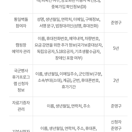
내/외국인 여부, 암호화된 이용자 확인(CI),
중복가입 확인정보(DI)
통일벽돌
성명, 생년월일, 연락처, 이메일, 구매정보,
준영구
참여자
서명 문구, 법정대리인(성명, 휴대전화)
이름, 휴대전화번호, 예약내역, 차량번호,
캠핑장
요금 감면을 위한 추가 정보(국가보훈대상자,
5년
예약자 관리
독립유공자, 5.18유공자, 기초생활수급자,
장애인 포함 여부)
국군병사
이름, 생년월일, 이메일주소, 군인정보(구분,
휴가프로그
소속부대(소대), 계급), 군번, 휴대폰번호,
2년
램 신청자
휴가기간
정보
자료기증자
이름, 생년월일, 연락처, 주소
준영구
관리
신청자
이름, 생년월일, 연락처, 주소, 휴대폰,
준영구
기부신청자