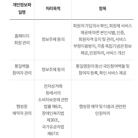
개인정보파
처리목적
항목
일명
회원의 가입의사 확인, 회원제 서비스
제공에 따른 본인식별, 인증,
홈페이지
정보주체 동의
회원자격 유지 및 관리, 서비스
회원 관리
부정이용방지, 각종 독립기념관 정보
제공, 민원처리, 서비스 개선
통일벽돌
통일염원의 동산 국민참여벽돌 및
정보주체 동의
참여자 관리
참여자 등록, 확인 서비스 제공
전자상거래
등에서의
소비자보호에 관한
캠핑장
법률 제6조,
캠핑장 예약 및 이용과 관련한
예약자 관리
장애인복지법
민원처리
제30조,
국가유공자법
제67조