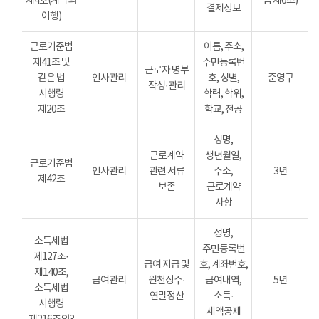
제4호(계약의
법 제6조)
결제정보
이행)
근로기준법
이름, 주소,
제41조 및
주민등록번
근로자 명부
같은 법
인사관리
호, 성별,
준영구
작성·관리
시행령
학력, 학위,
제20조
학교, 전공
성명,
근로계약
생년월일,
근로기준법
인사관리
관련 서류
주소,
3년
제42조
보존
근로계약
사항
성명,
소득세법
주민등록번
제127조·
급여 지급 및
호, 계좌번호,
제140조,
급여관리
원천징수·
급여내역,
5년
소득세법
연말정산
소득·
시행령
세액공제