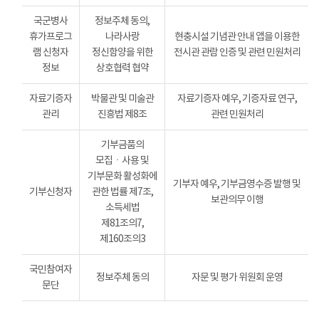
국군병사
정보주체 동의,
휴가프로그
나라사랑
현충시설 기념관 안내 앱을 이용한
램 신청자
정신함양을 위한
전시관 관람 인증 및 관련 민원처리
정보
상호협력 협약
자료기증자
박물관 및 미술관
자료기증자 예우, 기증자료 연구,
관리
진흥법 제8조
관련 민원처리
기부금품의
모집ㆍ사용 및
기부문화 활성화에
기부자 예우, 기부금영수증 발행 및
기부신청자
관한 법률 제7조,
보관의무 이행
소득세법
제81조의7,
제160조의3
국민참여자
정보주체 동의
자문 및 평가 위원회 운영
문단