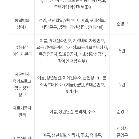
내/외국인 여부, 암호화된 이용자 확인(CI),
중복가입 확인정보(DI)
통일벽돌
성명, 생년월일, 연락처, 이메일, 구매정보,
준영구
참여자
서명 문구, 법정대리인(성명, 휴대전화)
이름, 휴대전화번호, 예약내역, 차량번호,
캠핑장
요금 감면을 위한 추가 정보(국가보훈대상자,
5년
예약자 관리
독립유공자, 5.18유공자, 기초생활수급자,
장애인 포함 여부)
국군병사
이름, 생년월일, 이메일주소, 군인정보(구분,
휴가프로그
소속부대(소대), 계급), 군번, 휴대폰번호,
2년
램 신청자
휴가기간
정보
자료기증자
이름, 생년월일, 연락처, 주소
준영구
관리
신청자
이름, 생년월일, 연락처, 주소, 휴대폰,
준영구
기부신청자