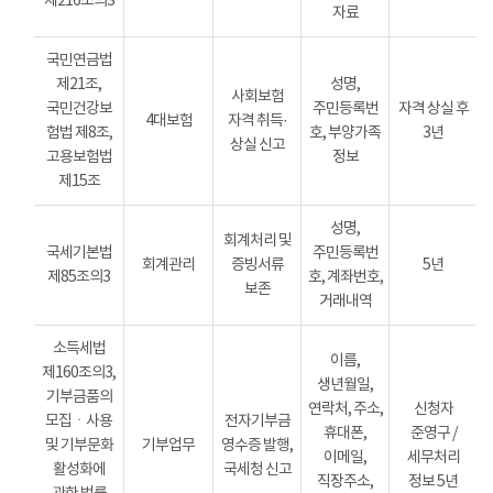
제216조의3
자료
국민연금법
제21조,
성명,
사회보험
국민건강보
주민등록번
자격 상실 후
4대보험
자격 취득·
험법 제8조,
호, 부양가족
3년
상실 신고
고용보험법
정보
제15조
성명,
회계처리 및
국세기본법
주민등록번
회계관리
증빙서류
5년
제85조의3
호, 계좌번호,
보존
거래내역
소득세법
이름,
제160조의3,
생년월일,
기부금품의
연락처, 주소,
신청자
모집ㆍ사용
전자기부금
휴대폰,
준영구 /
및 기부문화
기부업무
영수증 발행,
이메일,
세무처리
활성화에
국세청 신고
직장주소,
정보 5년