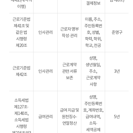
제4호(계약의
법 제6조)
결제정보
이행)
근로기준법
이름, 주소,
제41조 및
주민등록번
근로자 명부
같은 법
인사관리
호, 성별,
준영구
작성·관리
시행령
학력, 학위,
제20조
학교, 전공
성명,
근로계약
생년월일,
근로기준법
인사관리
관련 서류
주소,
3년
제42조
보존
근로계약
사항
성명,
소득세법
주민등록번
제127조·
급여 지급 및
호, 계좌번호,
제140조,
급여관리
원천징수·
급여내역,
5년
소득세법
연말정산
소득·
시행령
세액공제