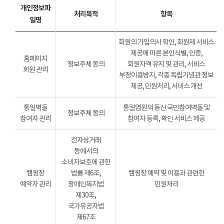
개인정보파
처리목적
항목
일명
회원의 가입의사 확인, 회원제 서비스
제공에 따른 본인식별, 인증,
홈페이지
정보주체 동의
회원자격 유지 및 관리, 서비스
회원 관리
부정이용방지, 각종 독립기념관 정보
제공, 민원처리, 서비스 개선
통일벽돌
통일염원의 동산 국민참여벽돌 및
정보주체 동의
참여자 관리
참여자 등록, 확인 서비스 제공
전자상거래
등에서의
소비자보호에 관한
캠핑장
법률 제6조,
캠핑장 예약 및 이용과 관련한
예약자 관리
장애인복지법
민원처리
제30조,
국가유공자법
제67조