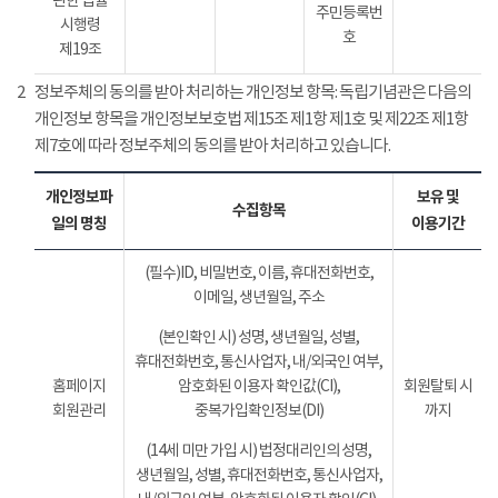
관한 법률
주민등록번
시행령
호
제19조
2
정보주체의 동의를 받아 처리하는 개인정보 항목: 독립기념관은 다음의
개인정보 항목을 개인정보보호법 제15조 제1항 제1호 및 제22조 제1항
제7호에 따라 정보주체의 동의를 받아 처리하고 있습니다.
개인정보파
보유 및
수집항목
일의 명칭
이용기간
(필수)ID, 비밀번호, 이름, 휴대전화번호,
이메일, 생년월일, 주소
(본인확인 시) 성명, 생년월일, 성별,
휴대전화번호, 통신사업자, 내/외국인 여부,
홈페이지
암호화된 이용자 확인값(CI),
회원탈퇴 시
회원관리
중복가입확인정보(DI)
까지
(14세 미만 가입 시) 법정대리인의 성명,
생년월일, 성별, 휴대전화번호, 통신사업자,