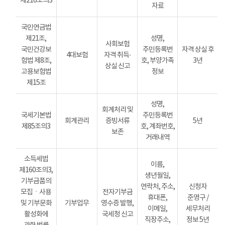
제216조의3
자료
국민연금법
제21조,
성명,
사회보험
국민건강보
주민등록번
자격 상실 후
4대보험
자격 취득·
험법 제8조,
호, 부양가족
3년
상실 신고
고용보험법
정보
제15조
성명,
회계처리 및
국세기본법
주민등록번
회계관리
증빙서류
5년
제85조의3
호, 계좌번호,
보존
거래내역
소득세법
이름,
제160조의3,
생년월일,
기부금품의
연락처, 주소,
신청자
모집ㆍ사용
전자기부금
휴대폰,
준영구 /
및 기부문화
기부업무
영수증 발행,
이메일,
세무처리
활성화에
국세청 신고
직장주소,
정보 5년