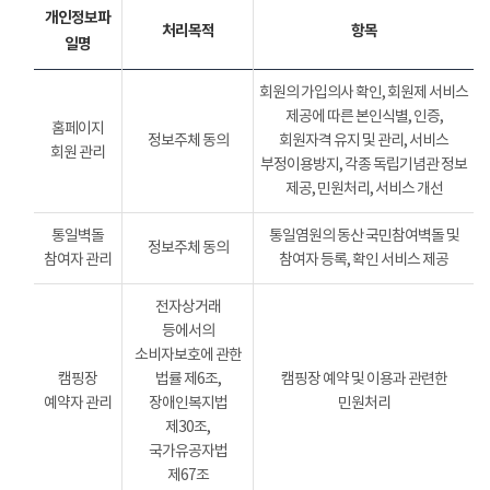
개인정보파
처리목적
항목
일명
회원의 가입의사 확인, 회원제 서비스
제공에 따른 본인식별, 인증,
홈페이지
정보주체 동의
회원자격 유지 및 관리, 서비스
회원 관리
부정이용방지, 각종 독립기념관 정보
제공, 민원처리, 서비스 개선
통일벽돌
통일염원의 동산 국민참여벽돌 및
정보주체 동의
참여자 관리
참여자 등록, 확인 서비스 제공
전자상거래
등에서의
소비자보호에 관한
캠핑장
법률 제6조,
캠핑장 예약 및 이용과 관련한
예약자 관리
장애인복지법
민원처리
제30조,
국가유공자법
제67조