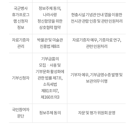
국군병사
정보주체 동의,
휴가프로그
나라사랑
현충시설 기념관 안내 앱을 이용한
램 신청자
정신함양을 위한
전시관 관람 인증 및 관련 민원처리
정보
상호협력 협약
자료기증자
박물관 및 미술관
자료기증자 예우, 기증자료 연구,
관리
진흥법 제8조
관련 민원처리
기부금품의
모집ㆍ사용 및
기부문화 활성화에
기부자 예우, 기부금영수증 발행 및
기부신청자
관한 법률 제7조,
보관의무 이행
소득세법
제81조의7,
제160조의3
국민참여자
정보주체 동의
자문 및 평가 위원회 운영
문단