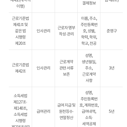
제4호(계약의
법 제6조)
결제정보
이행)
근로기준법
이름, 주소,
제41조 및
주민등록번
근로자 명부
같은 법
인사관리
호, 성별,
준영구
작성·관리
시행령
학력, 학위,
제20조
학교, 전공
성명,
근로계약
생년월일,
근로기준법
인사관리
관련 서류
주소,
3년
제42조
보존
근로계약
사항
성명,
소득세법
주민등록번
제127조·
급여 지급 및
호, 계좌번호,
제140조,
급여관리
원천징수·
급여내역,
5년
소득세법
연말정산
소득·
시행령
세액공제