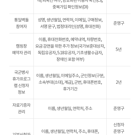
내/외국인 여부, 암호화된 이용자 확인(CI),
중복가입 확인정보(DI)
통일벽돌
성명, 생년월일, 연락처, 이메일, 구매정보,
준영구
참여자
서명 문구, 법정대리인(성명, 휴대전화)
이름, 휴대전화번호, 예약내역, 차량번호,
캠핑장
요금 감면을 위한 추가 정보(국가보훈대상자,
5년
예약자 관리
독립유공자, 5.18유공자, 기초생활수급자,
장애인 포함 여부)
국군병사
이름, 생년월일, 이메일주소, 군인정보(구분,
휴가프로그
소속부대(소대), 계급), 군번, 휴대폰번호,
2년
램 신청자
휴가기간
정보
자료기증자
이름, 생년월일, 연락처, 주소
준영구
관리
신청자
이름, 생년월일, 연락처, 주소, 휴대폰,
준영구
기부신청자