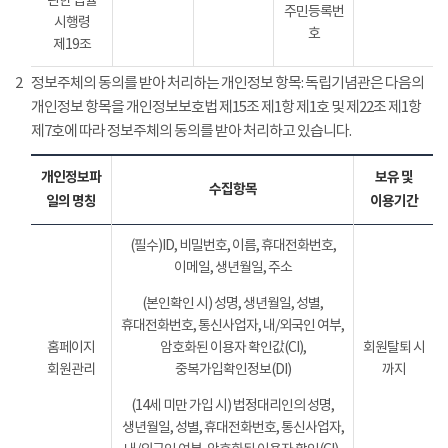
관한 법률
주민등록번
시행령
호
제19조
2
정보주체의 동의를 받아 처리하는 개인정보 항목: 독립기념관은 다음의
개인정보 항목을 개인정보보호법 제15조 제1항 제1호 및 제22조 제1항
제7호에 따라 정보주체의 동의를 받아 처리하고 있습니다.
개인정보파
보유 및
수집항목
일의 명칭
이용기간
(필수)ID, 비밀번호, 이름, 휴대전화번호,
이메일, 생년월일, 주소
(본인확인 시) 성명, 생년월일, 성별,
휴대전화번호, 통신사업자, 내/외국인 여부,
홈페이지
암호화된 이용자 확인값(CI),
회원탈퇴 시
회원관리
중복가입확인정보(DI)
까지
(14세 미만 가입 시) 법정대리인의 성명,
생년월일, 성별, 휴대전화번호, 통신사업자,