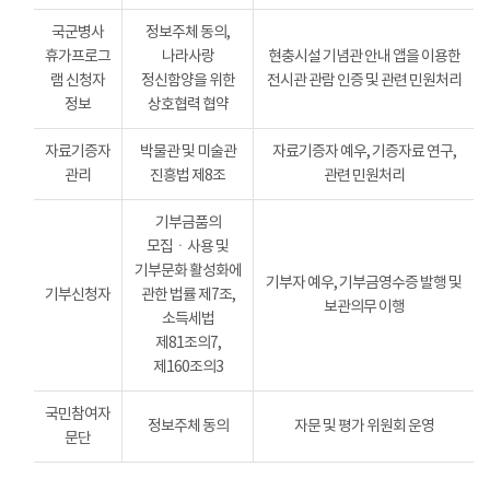
국군병사
정보주체 동의,
휴가프로그
나라사랑
현충시설 기념관 안내 앱을 이용한
램 신청자
정신함양을 위한
전시관 관람 인증 및 관련 민원처리
정보
상호협력 협약
자료기증자
박물관 및 미술관
자료기증자 예우, 기증자료 연구,
관리
진흥법 제8조
관련 민원처리
기부금품의
모집ㆍ사용 및
기부문화 활성화에
기부자 예우, 기부금영수증 발행 및
기부신청자
관한 법률 제7조,
보관의무 이행
소득세법
제81조의7,
제160조의3
국민참여자
정보주체 동의
자문 및 평가 위원회 운영
문단