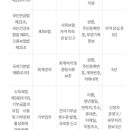
제216조의3
자료
국민연금법
제21조,
성명,
사회보험
국민건강보
주민등록번
자격 상실 후
4대보험
자격 취득·
험법 제8조,
호, 부양가족
3년
상실 신고
고용보험법
정보
제15조
성명,
회계처리 및
국세기본법
주민등록번
회계관리
증빙서류
5년
제85조의3
호, 계좌번호,
보존
거래내역
소득세법
이름,
제160조의3,
생년월일,
기부금품의
연락처, 주소,
신청자
모집ㆍ사용
전자기부금
휴대폰,
준영구 /
및 기부문화
기부업무
영수증 발행,
이메일,
세무처리
활성화에
국세청 신고
직장주소,
정보 5년