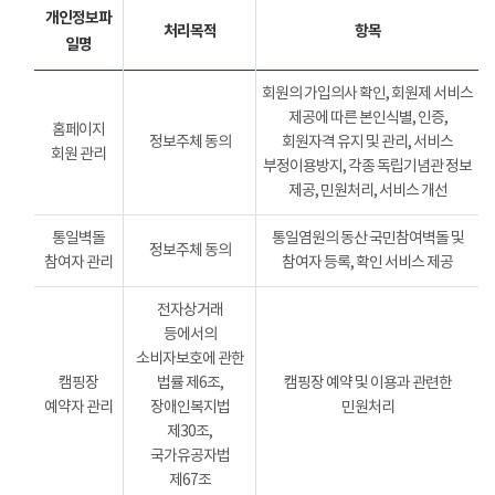
개인정보파
처리목적
항목
일명
회원의 가입의사 확인, 회원제 서비스
제공에 따른 본인식별, 인증,
홈페이지
정보주체 동의
회원자격 유지 및 관리, 서비스
회원 관리
부정이용방지, 각종 독립기념관 정보
제공, 민원처리, 서비스 개선
통일벽돌
통일염원의 동산 국민참여벽돌 및
정보주체 동의
참여자 관리
참여자 등록, 확인 서비스 제공
전자상거래
등에서의
소비자보호에 관한
캠핑장
법률 제6조,
캠핑장 예약 및 이용과 관련한
예약자 관리
장애인복지법
민원처리
제30조,
국가유공자법
제67조