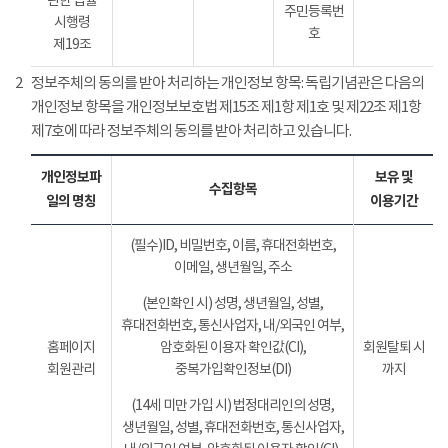
관한 법률
주민등록번
시행령
호
제19조
2
정보주체의 동의를 받아 처리하는 개인정보 항목: 독립기념관은 다음의
개인정보 항목을 개인정보보호법 제15조 제1항 제1호 및 제22조 제1항
제7호에 따라 정보주체의 동의를 받아 처리하고 있습니다.
개인정보파
보유 및
수집항목
일의 명칭
이용기간
(필수)ID, 비밀번호, 이름, 휴대전화번호,
이메일, 생년월일, 주소
(본인확인 시) 성명, 생년월일, 성별,
휴대전화번호, 통신사업자, 내/외국인 여부,
홈페이지
암호화된 이용자 확인값(CI),
회원탈퇴 시
회원관리
중복가입확인정보(DI)
까지
(14세 미만 가입 시) 법정대리인의 성명,
생년월일, 성별, 휴대전화번호, 통신사업자,