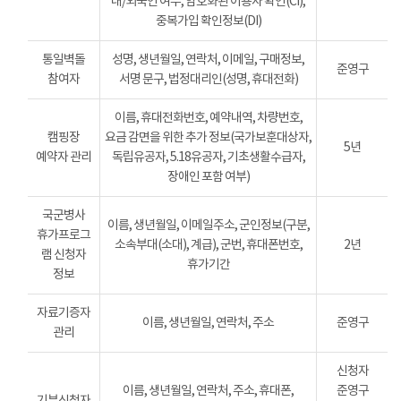
내/외국인 여부, 암호화된 이용자 확인(CI),
중복가입 확인정보(DI)
통일벽돌
성명, 생년월일, 연락처, 이메일, 구매정보,
준영구
참여자
서명 문구, 법정대리인(성명, 휴대전화)
이름, 휴대전화번호, 예약내역, 차량번호,
캠핑장
요금 감면을 위한 추가 정보(국가보훈대상자,
5년
예약자 관리
독립유공자, 5.18유공자, 기초생활수급자,
장애인 포함 여부)
국군병사
이름, 생년월일, 이메일주소, 군인정보(구분,
휴가프로그
소속부대(소대), 계급), 군번, 휴대폰번호,
2년
램 신청자
휴가기간
정보
자료기증자
이름, 생년월일, 연락처, 주소
준영구
관리
신청자
이름, 생년월일, 연락처, 주소, 휴대폰,
준영구
기부신청자