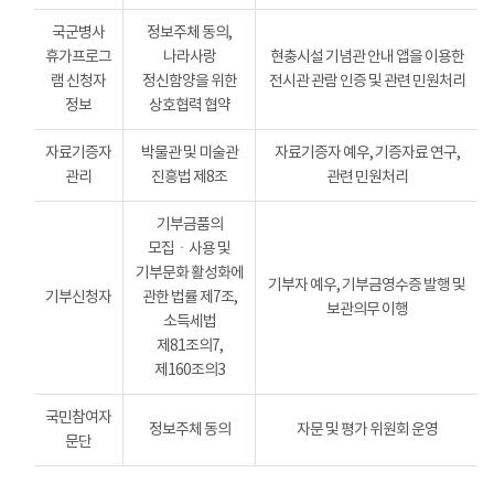
국군병사
정보주체 동의,
휴가프로그
나라사랑
현충시설 기념관 안내 앱을 이용한
램 신청자
정신함양을 위한
전시관 관람 인증 및 관련 민원처리
정보
상호협력 협약
자료기증자
박물관 및 미술관
자료기증자 예우, 기증자료 연구,
관리
진흥법 제8조
관련 민원처리
기부금품의
모집ㆍ사용 및
기부문화 활성화에
기부자 예우, 기부금영수증 발행 및
기부신청자
관한 법률 제7조,
보관의무 이행
소득세법
제81조의7,
제160조의3
국민참여자
정보주체 동의
자문 및 평가 위원회 운영
문단