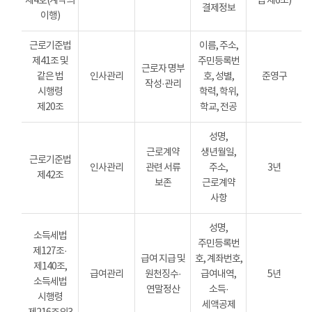
제4호(계약의
법 제6조)
결제정보
이행)
근로기준법
이름, 주소,
제41조 및
주민등록번
근로자 명부
같은 법
인사관리
호, 성별,
준영구
작성·관리
시행령
학력, 학위,
제20조
학교, 전공
성명,
근로계약
생년월일,
근로기준법
인사관리
관련 서류
주소,
3년
제42조
보존
근로계약
사항
성명,
소득세법
주민등록번
제127조·
급여 지급 및
호, 계좌번호,
제140조,
급여관리
원천징수·
급여내역,
5년
소득세법
연말정산
소득·
시행령
세액공제