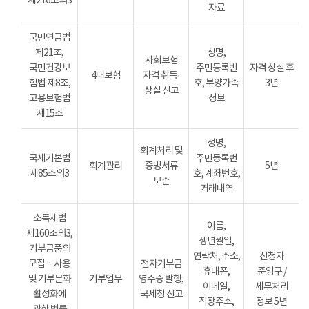
제216조의3
자료
국민연금법
제21조,
성명,
사회보험
국민건강보
주민등록번
자격 상실 후
4대보험
자격 취득·
험법 제8조,
호, 부양가족
3년
상실 신고
고용보험법
정보
제15조
성명,
회계처리 및
국세기본법
주민등록번
회계관리
증빙서류
5년
제85조의3
호, 계좌번호,
보존
거래내역
소득세법
이름,
제160조의3,
생년월일,
기부금품의
연락처, 주소,
신청자
모집ㆍ사용
전자기부금
휴대폰,
준영구 /
및 기부문화
기부업무
영수증 발행,
이메일,
세무처리
활성화에
국세청 신고
직장주소,
정보 5년