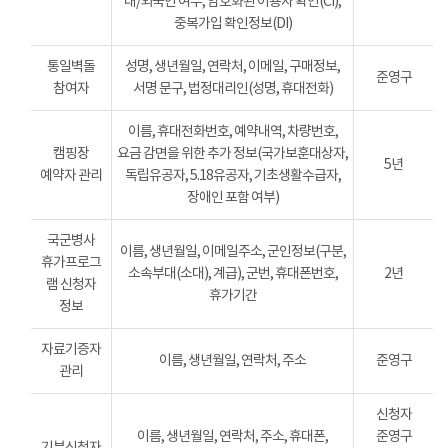
내/외국인 여부, 암호화된 이용자 확인(CI),
중복가입 확인정보(DI)
통일벽돌
성명, 생년월일, 연락처, 이메일, 구매정보,
준영구
참여자
서명 문구, 법정대리인(성명, 휴대전화)
이름, 휴대전화번호, 예약내역, 차량번호,
캠핑장
요금 감면을 위한 추가 정보(국가보훈대상자,
5년
예약자 관리
독립유공자, 5.18유공자, 기초생활수급자,
장애인 포함 여부)
국군병사
이름, 생년월일, 이메일주소, 군인정보(구분,
휴가프로그
소속부대(소대), 계급), 군번, 휴대폰번호,
2년
램 신청자
휴가기간
정보
자료기증자
이름, 생년월일, 연락처, 주소
준영구
관리
신청자
이름, 생년월일, 연락처, 주소, 휴대폰,
준영구
기부신청자