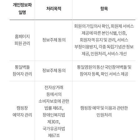
개인정보파
처리목적
항목
일명
회원의 가입의사 확인, 회원제 서비스
제공에 따른 본인식별, 인증,
홈페이지
정보주체 동의
회원자격 유지 및 관리, 서비스
회원 관리
부정이용방지, 각종 독립기념관 정보
제공, 민원처리, 서비스 개선
통일벽돌
통일염원의 동산 국민참여벽돌 및
정보주체 동의
참여자 관리
참여자 등록, 확인 서비스 제공
전자상거래
등에서의
소비자보호에 관한
캠핑장
법률 제6조,
캠핑장 예약 및 이용과 관련한
예약자 관리
장애인복지법
민원처리
제30조,
국가유공자법
제67조