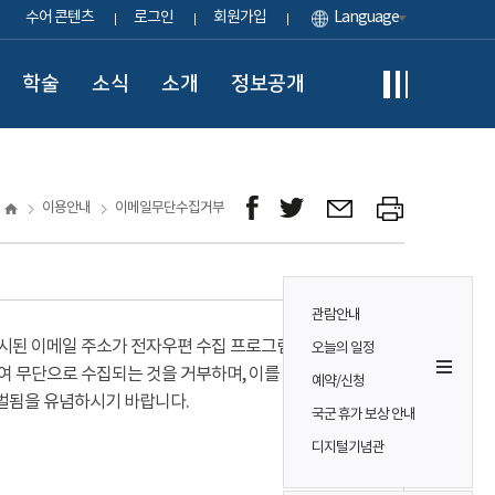
수어 콘텐츠
로그인
회원가입
Language
학술
소식
소개
정보공개
이용안내
이메일무단수집거부
관람안내
시된 이메일 주소가 전자우편 수집 프로그램이나
오늘의 일정
여 무단으로 수집되는 것을 거부하며, 이를 위반시
예약/신청
벌됨을 유념하시기 바랍니다.
국군 휴가 보상 안내
디지털기념관