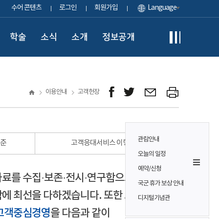
수어 콘텐츠
로그인
회원가입
Language
학술
소식
소개
정보공개
이용안내
고객헌장
관람안내
표준
고객응대서비스 이행 표준
오늘의 일정
예약/신청
자료를 수집·보존·전시·연구함으로써
국군 휴가 보상 안내
에 최선을 다하겠습니다. 또한 모든
디지털기념관
고객중심경영
을 다음과 같이