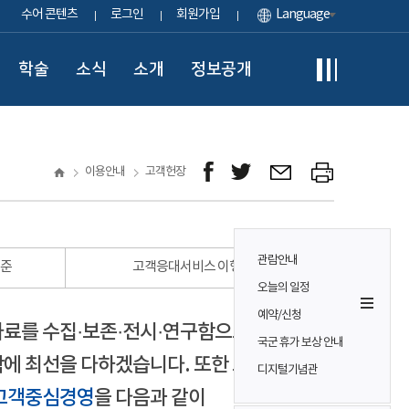
수어 콘텐츠
로그인
회원가입
Language
학술
소식
소개
정보공개
이용안내
고객헌장
관람안내
표준
고객응대서비스 이행 표준
오늘의 일정
예약/신청
자료를 수집·보존·전시·연구함으로써
국군 휴가 보상 안내
에 최선을 다하겠습니다. 또한 모든
디지털기념관
고객중심경영
을 다음과 같이