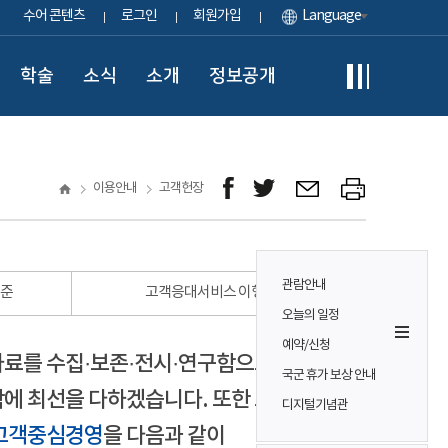
수어 콘텐츠
로그인
회원가입
Language
학술
소식
소개
정보공개
이용안내
고객헌장
관람안내
표준
고객응대서비스 이행 표준
오늘의 일정
예약/신청
자료를 수집·보존·전시·연구함으로써
국군 휴가 보상 안내
에 최선을 다하겠습니다. 또한 모든
디지털기념관
고객중심경영
을 다음과 같이