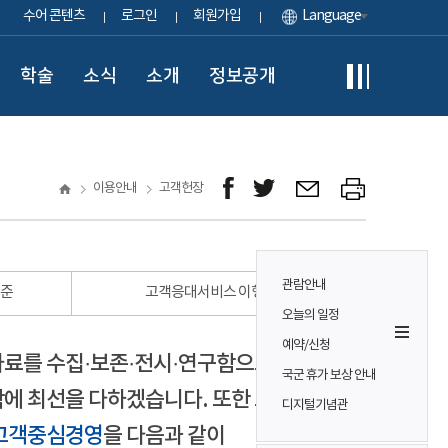
수어 콘텐츠
로그인
회원가입
Language
학술
소식
소개
정보공개
이용안내
고객헌장
관람안내
표준
고객응대서비스 이행 표준
오늘의 일정
예약/신청
자료를 수집·보존·전시·연구함으로써
국군 휴가 보상 안내
에 최선을 다하겠습니다. 또한 모든
디지털기념관
고객중심경영
을 다음과 같이