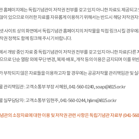
 홈페이지에는 독립기념관이 저작권 전부를 갖고 있지 아니한 자료도 제공되고 있
많이 있으므로 이러한 자료를 자유롭게 이용하기 위해서는 반드시 해당 저작권자
넷 사이트 상의 화면에서 독립기념관 홈페이지의 저작물을 직접 링크시킬 경우에는
작권 정책도 함께 링크해 주시기 바랍니다.
서 개방 중인 자료 중 독립기념관이 저작권 전부를 갖고 있지 아니한 자료(다른 
으므로 단순 열람 외에 무단 변경, 복제·배포, 개작 등의 이용은 금지되며 이를 위
 부착되지 않은 자료들을 이용하고자 할 경우에는 공공저작물 관리책임관 및 실
관리책임관 : 고객소통부 부장 서혜원, 041-560-0240, soap@i815.or.kr
무담당자 : 고객소통부 임현주, 041-560-0244, hjlim@i815.or.kr
념관의 소장자료에 대한 이용 및 저작권 관련 사항은 독립기념관 자료부 (041-560-