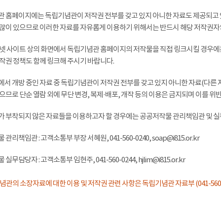
 홈페이지에는 독립기념관이 저작권 전부를 갖고 있지 아니한 자료도 제공되고 있
많이 있으므로 이러한 자료를 자유롭게 이용하기 위해서는 반드시 해당 저작권자
넷 사이트 상의 화면에서 독립기념관 홈페이지의 저작물을 직접 링크시킬 경우에는
작권 정책도 함께 링크해 주시기 바랍니다.
서 개방 중인 자료 중 독립기념관이 저작권 전부를 갖고 있지 아니한 자료(다른 
으므로 단순 열람 외에 무단 변경, 복제·배포, 개작 등의 이용은 금지되며 이를 위
 부착되지 않은 자료들을 이용하고자 할 경우에는 공공저작물 관리책임관 및 실
관리책임관 : 고객소통부 부장 서혜원, 041-560-0240, soap@i815.or.kr
무담당자 : 고객소통부 임현주, 041-560-0244, hjlim@i815.or.kr
념관의 소장자료에 대한 이용 및 저작권 관련 사항은 독립기념관 자료부 (041-560-