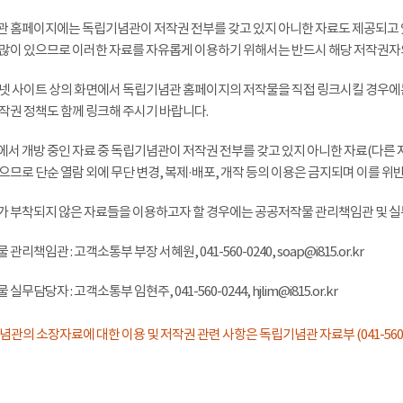
 홈페이지에는 독립기념관이 저작권 전부를 갖고 있지 아니한 자료도 제공되고 있
많이 있으므로 이러한 자료를 자유롭게 이용하기 위해서는 반드시 해당 저작권자
넷 사이트 상의 화면에서 독립기념관 홈페이지의 저작물을 직접 링크시킬 경우에는
작권 정책도 함께 링크해 주시기 바랍니다.
서 개방 중인 자료 중 독립기념관이 저작권 전부를 갖고 있지 아니한 자료(다른 
으므로 단순 열람 외에 무단 변경, 복제·배포, 개작 등의 이용은 금지되며 이를 위
 부착되지 않은 자료들을 이용하고자 할 경우에는 공공저작물 관리책임관 및 실
관리책임관 : 고객소통부 부장 서혜원, 041-560-0240, soap@i815.or.kr
무담당자 : 고객소통부 임현주, 041-560-0244, hjlim@i815.or.kr
념관의 소장자료에 대한 이용 및 저작권 관련 사항은 독립기념관 자료부 (041-560-