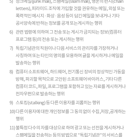
5)
정크메일(junk mail), 스팸메일(sliam mail), 행운의 편지(chain
letters), 피라미드 조직에 가입할 것을 권유하는 메일, 외설 또는
폭력적인 메시지 · 화상 · 음성 등이 담긴 메일을 보내거나 기타
공서양속에 반하는 정보를 공개 또는게시하는 행위
6)
관련 법령에 의하여 그 전송 또는 게시가 금지되는 정보(컴퓨터
프로그램 등)의 전송 또는 게시하는 행위
7)
독립기념관의 직원이나 다음 서비스의 관리자를 가장하거나
사칭하여 또는 타인의 명의를 모용하여 글을 게시하거나 메일을
발송하는 행위
8)
컴퓨터 소프트웨어, 하드웨어, 전기통신 장비의 정상적인 가동을
방해, 파괴할 목적으로 고안된 소프트웨어 바이러스, 기타 다른
컴퓨터 코드, 파일, 프로그램을 포함하고 있는 자료를 게시하거나
전자우편으로 발송하는 행위
9)
스토킹(stalking) 등 다른 이용자를 괴롭히는 행위
10)
다른 이용자에 대한 개인정보를 그 동의 없이 수집,저장,공개하는
행위
11)
불특정 다수의 자를 대상으로 하여 광고 또는 선전을 게시하거나
스팸메일을 전송하는 등의 방법으로 "독립기념관"의 서비스를