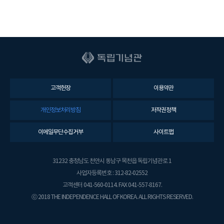
고객헌장
이용약관
개인정보처리방침
저작권정책
이메일무단수집거부
사이트맵
31232 충청남도 천안시 동남구 목천읍 독립기념관로 1
사업자등록번호 : 312-82-02552
고객센터 041-560-0114. FAX 041-557-8167.
ⓒ 2018 THE INDEPENDENCE HALL OF KOREA. ALL RIGHTS RESERVED.