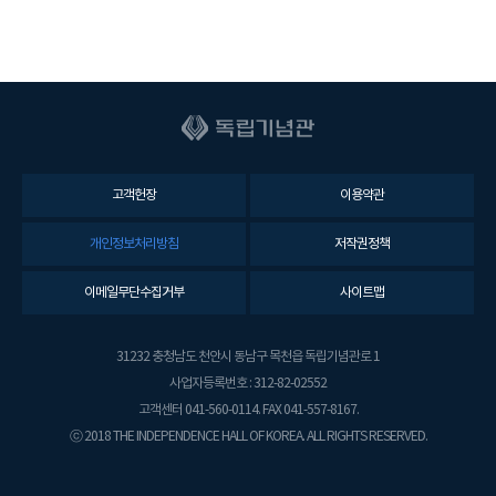
고객헌장
이용약관
개인정보처리방침
저작권정책
이메일무단수집거부
사이트맵
31232 충청남도 천안시 동남구 목천읍 독립기념관로 1
사업자등록번호 : 312-82-02552
고객센터 041-560-0114. FAX 041-557-8167.
ⓒ 2018 THE INDEPENDENCE HALL OF KOREA. ALL RIGHTS RESERVED.