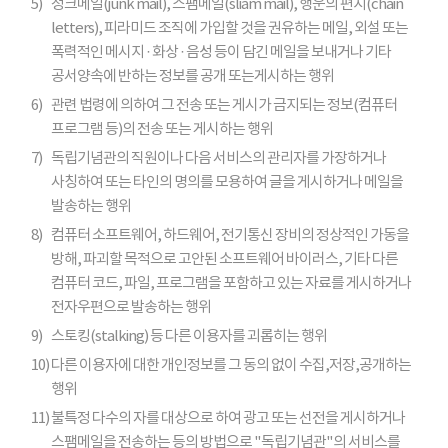
5)
정크메일(junk mail), 스팸메일(sliam mail), 행운의 편지(chain
letters), 피라미드 조직에 가입할 것을 권유하는 메일, 외설 또는
폭력적인 메시지 · 화상 · 음성 등이 담긴 메일을 보내거나 기타
공서양속에 반하는 정보를 공개 또는게시하는 행위
6)
관련 법령에 의하여 그 전송 또는 게시가 금지되는 정보(컴퓨터
프로그램 등)의 전송 또는 게시하는 행위
7)
독립기념관의 직원이나 다음 서비스의 관리자를 가장하거나
사칭하여 또는 타인의 명의를 모용하여 글을 게시하거나 메일을
발송하는 행위
8)
컴퓨터 소프트웨어, 하드웨어, 전기통신 장비의 정상적인 가동을
방해, 파괴할 목적으로 고안된 소프트웨어 바이러스, 기타 다른
컴퓨터 코드, 파일, 프로그램을 포함하고 있는 자료를 게시하거나
전자우편으로 발송하는 행위
9)
스토킹(stalking) 등 다른 이용자를 괴롭히는 행위
10)
다른 이용자에 대한 개인정보를 그 동의 없이 수집,저장,공개하는
행위
11)
불특정 다수의 자를 대상으로 하여 광고 또는 선전을 게시하거나
스팸메일을 전송하는 등의 방법으로 "독립기념관"의 서비스를