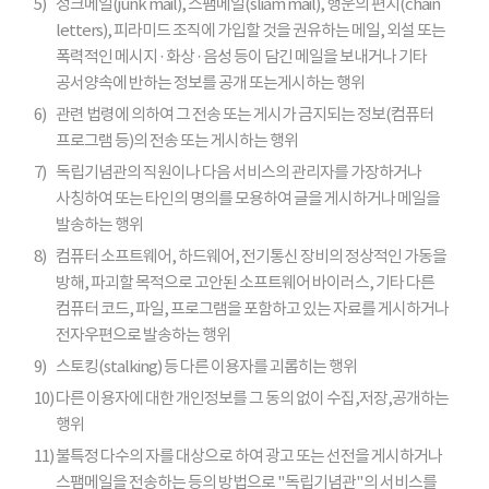
5)
정크메일(junk mail), 스팸메일(sliam mail), 행운의 편지(chain
letters), 피라미드 조직에 가입할 것을 권유하는 메일, 외설 또는
폭력적인 메시지 · 화상 · 음성 등이 담긴 메일을 보내거나 기타
공서양속에 반하는 정보를 공개 또는게시하는 행위
6)
관련 법령에 의하여 그 전송 또는 게시가 금지되는 정보(컴퓨터
프로그램 등)의 전송 또는 게시하는 행위
7)
독립기념관의 직원이나 다음 서비스의 관리자를 가장하거나
사칭하여 또는 타인의 명의를 모용하여 글을 게시하거나 메일을
발송하는 행위
8)
컴퓨터 소프트웨어, 하드웨어, 전기통신 장비의 정상적인 가동을
방해, 파괴할 목적으로 고안된 소프트웨어 바이러스, 기타 다른
컴퓨터 코드, 파일, 프로그램을 포함하고 있는 자료를 게시하거나
전자우편으로 발송하는 행위
9)
스토킹(stalking) 등 다른 이용자를 괴롭히는 행위
10)
다른 이용자에 대한 개인정보를 그 동의 없이 수집,저장,공개하는
행위
11)
불특정 다수의 자를 대상으로 하여 광고 또는 선전을 게시하거나
스팸메일을 전송하는 등의 방법으로 "독립기념관"의 서비스를