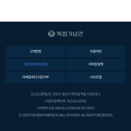
고객헌장
이용약관
개인정보처리방침
저작권정책
이메일무단수집거부
사이트맵
31232 충청남도 천안시 동남구 목천읍 독립기념관로 1
사업자등록번호 : 312-82-02552
고객센터 041-560-0114. FAX 041-557-8167.
ⓒ 2018 THE INDEPENDENCE HALL OF KOREA. ALL RIGHTS RESERVED.