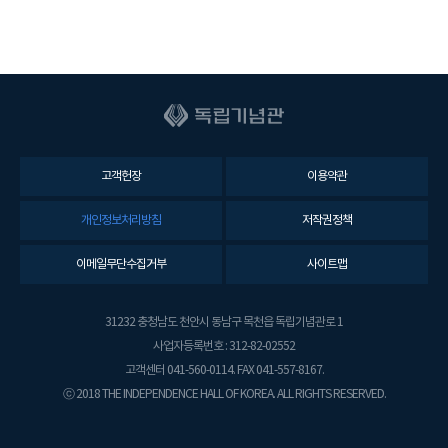
고객헌장
이용약관
개인정보처리방침
저작권정책
이메일무단수집거부
사이트맵
31232 충청남도 천안시 동남구 목천읍 독립기념관로 1
사업자등록번호 : 312-82-02552
고객센터 041-560-0114. FAX 041-557-8167.
ⓒ 2018 THE INDEPENDENCE HALL OF KOREA. ALL RIGHTS RESERVED.