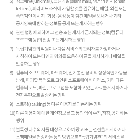
5)
정크메일(junk mail), 스팸메일(sliam mail), 행운의 편지(chain
letters), 피라미드 조직에 가입할 것을 권유하는 메일, 외설 또는
폭력적인 메시지 · 화상 · 음성 등이 담긴 메일을 보내거나 기타
공서양속에 반하는 정보를 공개 또는게시하는 행위
6)
관련 법령에 의하여 그 전송 또는 게시가 금지되는 정보(컴퓨터
프로그램 등)의 전송 또는 게시하는 행위
7)
독립기념관의 직원이나 다음 서비스의 관리자를 가장하거나
사칭하여 또는 타인의 명의를 모용하여 글을 게시하거나 메일을
발송하는 행위
8)
컴퓨터 소프트웨어, 하드웨어, 전기통신 장비의 정상적인 가동을
방해, 파괴할 목적으로 고안된 소프트웨어 바이러스, 기타 다른
컴퓨터 코드, 파일, 프로그램을 포함하고 있는 자료를 게시하거나
전자우편으로 발송하는 행위
9)
스토킹(stalking) 등 다른 이용자를 괴롭히는 행위
10)
다른 이용자에 대한 개인정보를 그 동의 없이 수집,저장,공개하는
행위
11)
불특정 다수의 자를 대상으로 하여 광고 또는 선전을 게시하거나
스팸메일을 전송하는 등의 방법으로 "독립기념관"의 서비스를