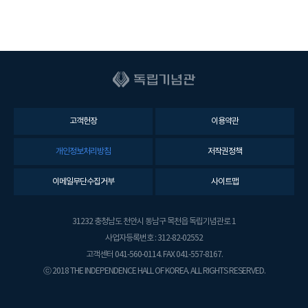
고객헌장
이용약관
개인정보처리방침
저작권정책
이메일무단수집거부
사이트맵
31232 충청남도 천안시 동남구 목천읍 독립기념관로 1
사업자등록번호 : 312-82-02552
고객센터 041-560-0114. FAX 041-557-8167.
ⓒ 2018 THE INDEPENDENCE HALL OF KOREA. ALL RIGHTS RESERVED.