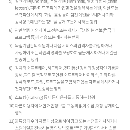
5)
정크메일(junk mail), 스팸메일(sliam mail), 행운의 편지(chain
letters), 피라미드 조직에 가입할 것을 권유하는 메일, 외설 또는
폭력적인 메시지 · 화상 · 음성 등이 담긴 메일을 보내거나 기타
공서양속에 반하는 정보를 공개 또는게시하는 행위
6)
관련 법령에 의하여 그 전송 또는 게시가 금지되는 정보(컴퓨터
프로그램 등)의 전송 또는 게시하는 행위
7)
독립기념관의 직원이나 다음 서비스의 관리자를 가장하거나
사칭하여 또는 타인의 명의를 모용하여 글을 게시하거나 메일을
발송하는 행위
8)
컴퓨터 소프트웨어, 하드웨어, 전기통신 장비의 정상적인 가동을
방해, 파괴할 목적으로 고안된 소프트웨어 바이러스, 기타 다른
컴퓨터 코드, 파일, 프로그램을 포함하고 있는 자료를 게시하거나
전자우편으로 발송하는 행위
9)
스토킹(stalking) 등 다른 이용자를 괴롭히는 행위
10)
다른 이용자에 대한 개인정보를 그 동의 없이 수집,저장,공개하는
행위
11)
불특정 다수의 자를 대상으로 하여 광고 또는 선전을 게시하거나
스팸메일을 전송하는 등의 방법으로 "독립기념관"의 서비스를